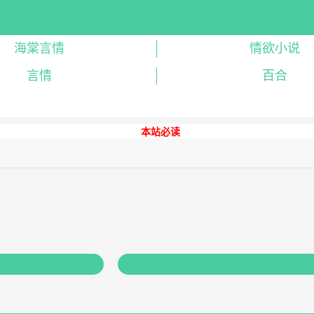
海棠言情
情欲小说
言情
百合
本站必读