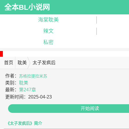
全本BL小说网
海棠耽美
辣文
私密
首页
耽美
太子发疯后
作者：
苏格拉提拉米苏
类别：
耽美
最新：
第247章
更新时间：
2025-04-23
开始阅读
《太子发疯后》简介