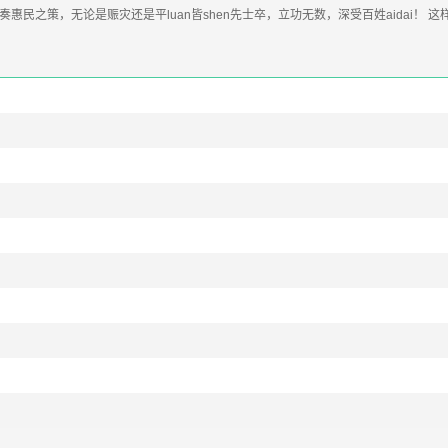
民之策，无论是赈灾还是平luan皆shen先士卒，立功无数，深受百姓aidai！ 这样