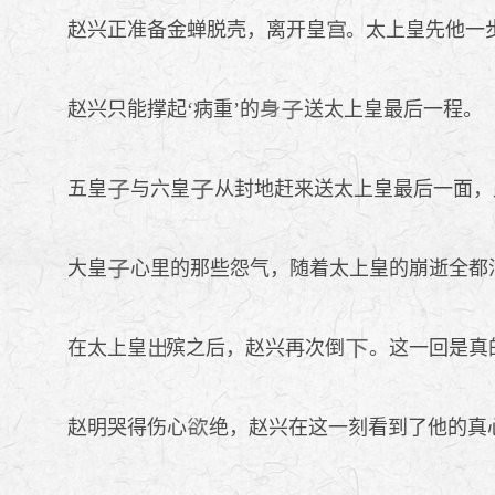
赵兴正准备金蝉脱壳，离开皇
。太上皇先他一
赵兴只能撑起‘病重’的
送太上皇最后一程。
五皇
与六皇
从封地赶来送太上皇最后一面，
大皇
心里的那些怨气，随着太上皇的崩逝全都
在太上皇
殡之后，赵兴再次倒
。这一回是真
赵明哭得伤心
绝，赵兴在这一刻看到了他的真