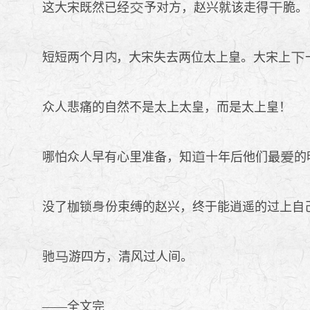
这大宋既然已经
予对方，赵兴就该走得
脆。
短短两个月
，大宋失去两位太上皇。大宋上
众人悲痛的自然不是太上太皇，而是太上皇！
哪怕众人早有心里准备，知
十年后他们最
的
没了枷锁
份束缚的赵兴，终于能逍遥的过上自
驰
游四方，清风过人间。
——全文完