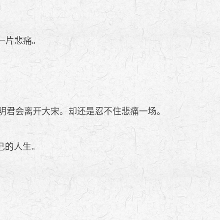
一片悲痛。
明君会离开大宋。却还是忍不住悲痛一场。
己的人生。