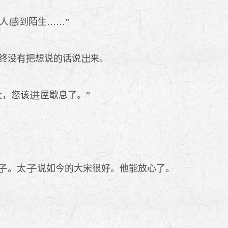
人
到陌生……”
终没有把想说的话说
来。
大，您该
屋歇息了。”
。太
说如今的大宋很好。他能放心了。