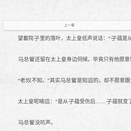
上一章
望着院
里的落叶，太上皇低声说话：“
蕴是
总
还留在太上皇
边伺候。毕竟只有他愿意
“老
不知。”其实
总
是知
的，却不愿意跟
太上皇呢喃
：“是从
蕴受伤后……
蕴就变
总
没吭声。