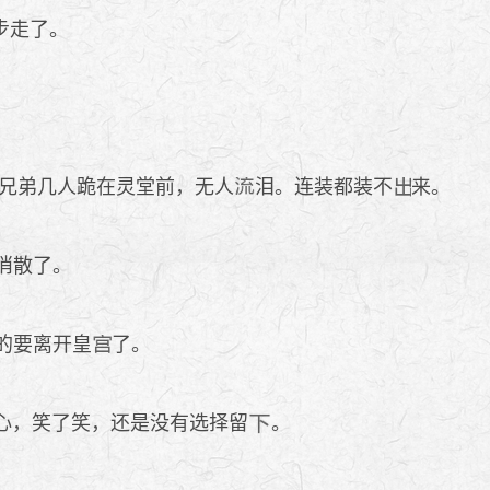
步走了。
兄弟几人跪在灵堂前，无人
泪。连装都装不
来。
消散了。
的要离开皇
了。
心，笑了笑，还是没有选择留
。