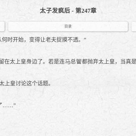
太子发疯后 - 第247章
目录
从何时开始，变得让老夫捉摸不透。”
留在太上皇
边了。若是连
总
都抛弃太上皇，当真
太上皇讨论这个话题。
了……”