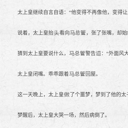
太上皇继续自言自语：“他变得不再像他，变得让
说着，太上皇抬
看向
总
，张了张嘴，却始
猜到太上皇要说什么，
总
警告
：“外面风
太上皇闭嘴。乖乖跟着
总
回屋。
这一天晚上，太上皇
了个噩梦，梦到了他的太
梦醒后，太上皇大哭一场，然后病倒了。