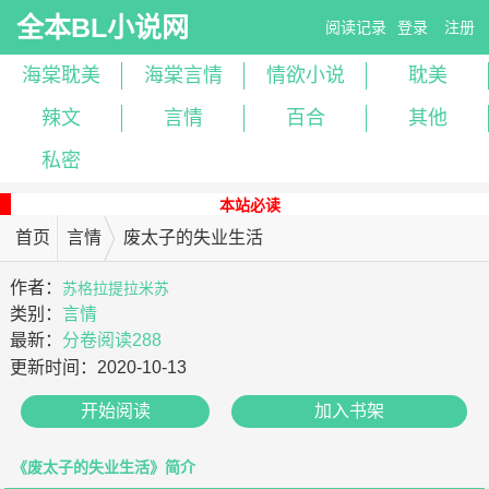
全本BL小说网
阅读记录
登录
注册
海棠耽美
海棠言情
情欲小说
耽美
辣文
言情
百合
其他
私密
本站必读
首页
言情
废太子的失业生活
作者：
苏格拉提拉米苏
类别：
言情
最新：
分卷阅读288
更新时间：
2020-10-13
开始阅读
加入书架
《废太子的失业生活》简介