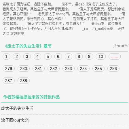
当朝太子因为谋逆，遭陛下废黜。 很不幸，晏dao书穿成了这位废太子。
看到废太子经商，其他皇子与大臣警惕起来。 “废太子笼络商贾，想控制京城
经济，其心叵测！” 看到废太子zhong田，其他皇子与大臣警惕起来。 “废
太子笼络贱民，想得到民心，其心当诛！” 看到废太子打铁，其他皇子与大臣
警惕起来。 “废太子定是想打造兵刃，有意谋反！” 晏dao书：诸位想多
了，我只想找份工作养家，为何人生如此艰难？ _(:з」∠)_nei容标签： 天作
之合 穿越时空
《废太子的失业生活》章节
共288章节
1
2
3
4
5
6
7
8
9
10
......
279
280
281
282
283
284
285
286
287
288
作者苏格拉提拉米苏的其他作品
废太子的失业生活
浪子回tou[快穿]