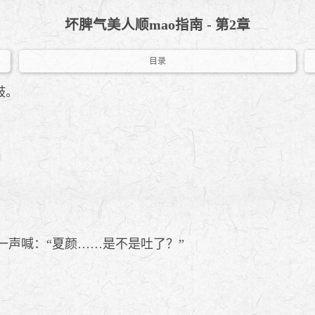
坏脾气美人顺mao指南 - 第2章
目录
鼓。
一声喊：“夏颜……是不是吐了？”