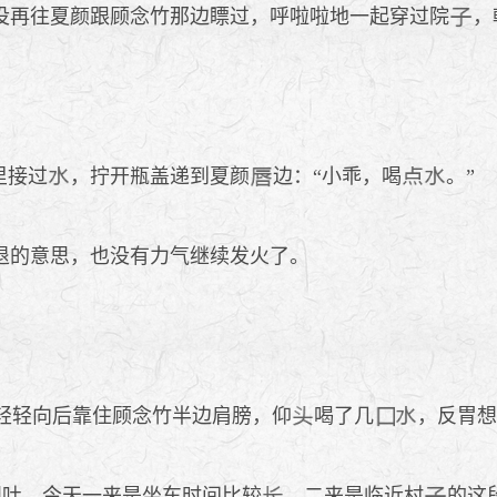
再往夏颜跟顾念竹那边瞟过，呼啦啦地一起穿过院
，
里接过
，拧开瓶盖递到夏颜
边：“小乖，喝
。”
退的意思，也没有力气继续发火了。
轻轻向后靠住顾念竹半边肩膀，仰
喝了几
，反胃
想吐，今天一来是坐车时间比较
，二来是临近村
的这