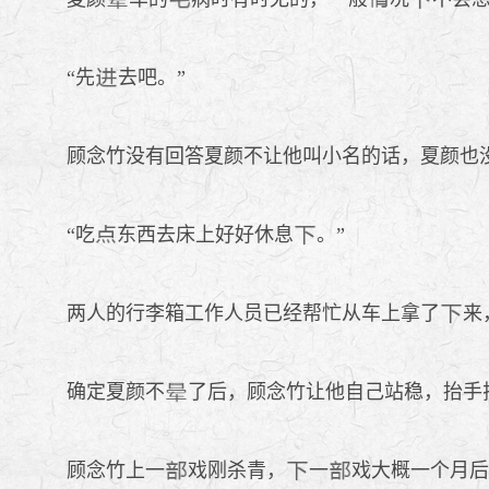
“先
去吧。”
顾念竹没有回答夏颜不让他叫小名的话，夏颜也
“吃
东西去床上好好休息
。”
两人的行李箱工作人员已经帮忙从车上拿了
来
确定夏颜不
了后，顾念竹让他自己站稳，抬手
顾念竹上一
戏刚杀青，
一
戏大概一个月后