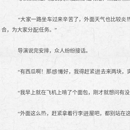
“大家一路坐车过来辛苦了，外面天气也比较炎
合，为大家分
任务。”
导演说完安排，众人纷纷接话。
“有西瓜啊！那
好，我得赶
去来两块，
“我早上就在飞机上啃了个面包，刚才就想问有没
“外面这么
，赶
拿着行李
屋吧，都别站在