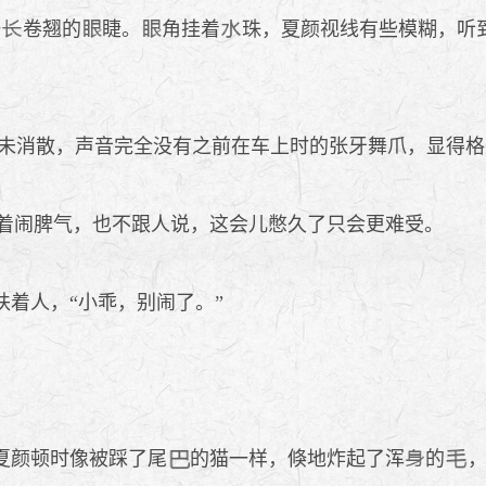
纤
卷翘的
睫。
角挂着
珠，夏颜视线有些模糊，听
未消散，声音完全没有之前在车上时的张牙舞爪，显得格
着闹脾气，也不跟人说，这会儿憋久了只会更难受。
扶着人，“小乖，别闹了。”
夏颜顿时像被踩了尾
的猫一样，倏地炸起了浑
的
，