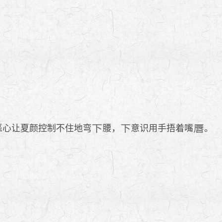
恶心让夏颜控制不住地弯
腰，
意识用手捂着嘴
。