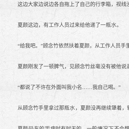
这边大家边说边各自拖上了自己的行李箱，视线没
夏颜这边，有工作人员过来给他递了一瓶
。
“给我吧。”顾念竹依然扶着夏颜，从工作人员手
夏颜刚发了一顿脾气，见顾念竹丝毫没有被他说
“都说了不许在外面叫我小名……我自己喝。”
从顾念竹手里拿过那瓶
，夏颜没再继续犟着，
夏颜
车的
病时有时无的，一般
况
不会