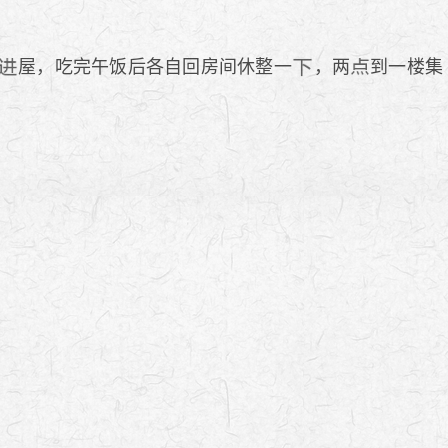
屋，吃完午饭后各自回房间休整一
，两
到一楼集