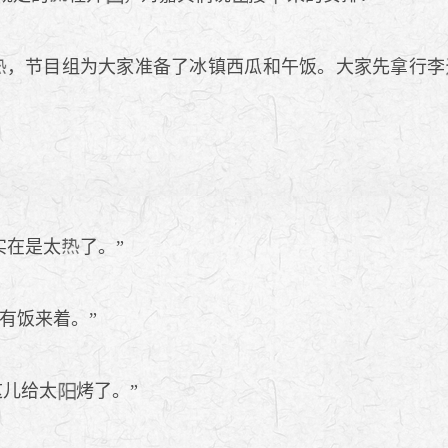
，节目组为大家准备了冰镇西瓜和午饭。大家先拿行李
实在是太
了。”
有饭来着。”
这儿给太
烤了。”