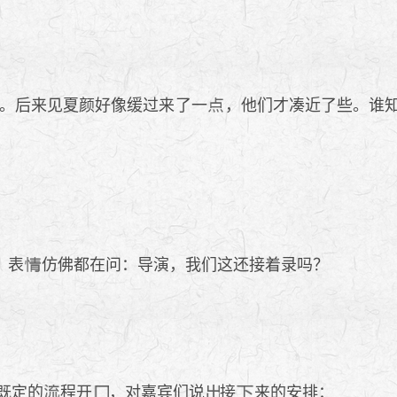
。后来见夏颜好像缓过来了一
，他们才凑近了些。谁
，表
仿佛都在问：导演，我们这还接着录吗？
既定的
程开
，对嘉宾们说
接
来的安排：