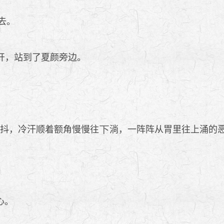
去。
开，站到了夏颜旁边。
抖，冷汗顺着额角慢慢往
淌，一阵阵从胃里往上涌的
心。