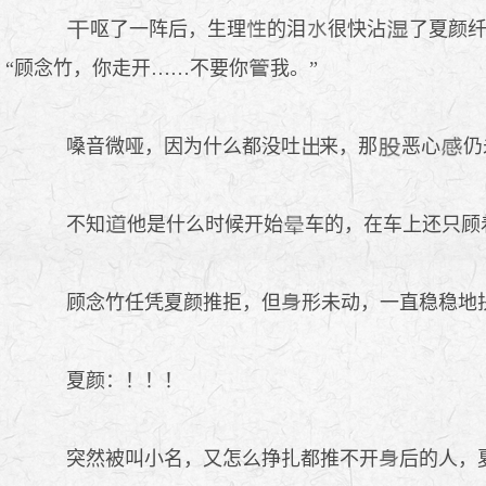
呕了一阵后，生理
的泪
很快沾
了夏颜
“顾念竹，你走开……不要你
我。”
嗓音微哑，因为什么都没吐
来，那
恶心
仍
不知
他是什么时候开始
车的，在车上还只顾
顾念竹任凭夏颜推拒，但
形未动，一直稳稳地
夏颜：！！！
突然被叫小名，又怎么挣扎都推不开
后的人，