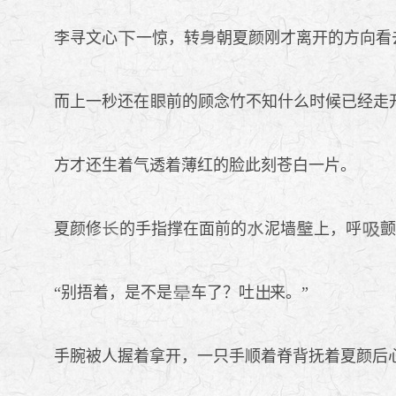
李寻文心
一惊，转
朝夏颜刚才离开的方向看
而上一秒还在
前的顾念竹不知什么时候已经走
方才还生着气透着薄红的脸此刻苍白一片。
夏颜修
的手指撑在面前的
泥墙
上，呼
颤
“别捂着，是不是
车了？吐
来。”
手腕被人握着拿开，一只手顺着脊背抚着夏颜后