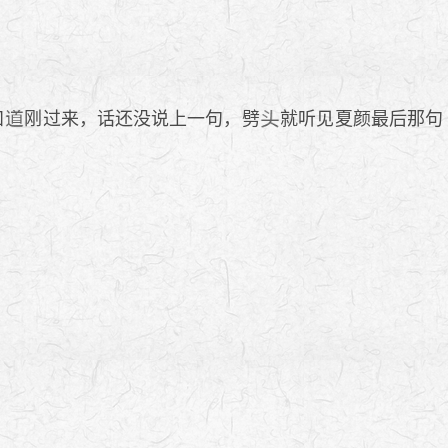
知
刚过来，话还没说上一句，劈
就听见夏颜最后那句