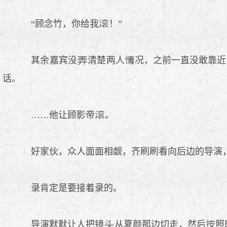
“顾念竹，你给我
！”
其余嘉宾没
清楚两人
况，之前一直没敢靠近
话。
……他让顾影帝
。
好家伙，众人面面相觑，齐刷刷看向后边的导演
录肯定是要接着录的。
导演默默让人把镜
从夏颜那边切走，然后
照