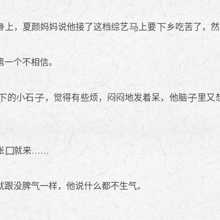
上，夏颜妈妈说他接了这档综艺
上要
乡吃苦了，然
第一个不相信。
的小石
，觉得有些烦，闷闷地发着呆，他脑
里又
。
张
就来……
就跟没脾气一样，他说什么都不生气。