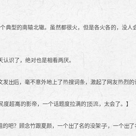
一个典型的南辕北辙。虽然都很火，但是各火各的，没人
天认识了，绝对也是相看两厌。
文发
后，毫不意外地上了
搜词条，激起了网友
烈的
民度超
的影帝，一个话题度拉满的
，太会了。】
组的吧？顾念竹跟夏颜，一个
了名的没架
，一个
了