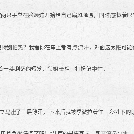
微两只手举在脸颊边开始给自己扇风降温，同时
慨着叹
是特别怕
？我看你在车上都有
汗，外面这太
可能
着一
利落的短发，御
相，打扮偏
。
立
了一层薄汗，
来后就被季微拉着往一旁树
的
不用着急
任务了吧！”
声的是庄寒星，新晋
量小生，