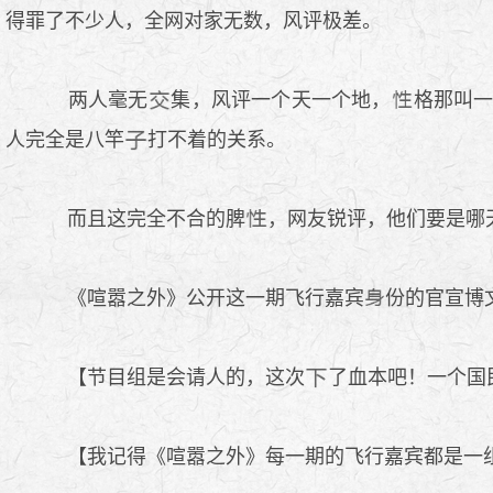
得罪了不少人，全网对家无数，风评极差。
两人毫无
集，风评一个天一个地，
格那叫
人完全是八竿
打不着的关系。
而且这完全不合的脾
，网友锐评，他们要是哪
《喧嚣之外》公开这一期飞行嘉宾
份的官宣博
【节目组是会请人的，这次
了血本吧！一个国
【我记得《喧嚣之外》每一期的飞行嘉宾都是一