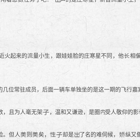
近火起来的
量小生，跟娃娃脸的庄寒星不同，他
相
几位常驻成员，后面一辆车单独坐的是这一期的飞行嘉
数，且为人毫无架
，温和又谦逊，是圈
受人敬仰的影
脸。但人
则
矣，
却是
了名的难伺候，
纵又