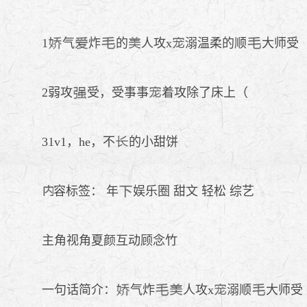
1
气
炸
的
人攻x
溺温柔的顺
大师受
2弱攻
受，受事事
着攻除了床上（
31v1，he，不
的小甜饼
容标签： 年
娱乐圈 甜文 轻松 综艺
主角视角夏颜互动顾念竹
一句话简介：
气炸
人攻x
溺顺
大师受