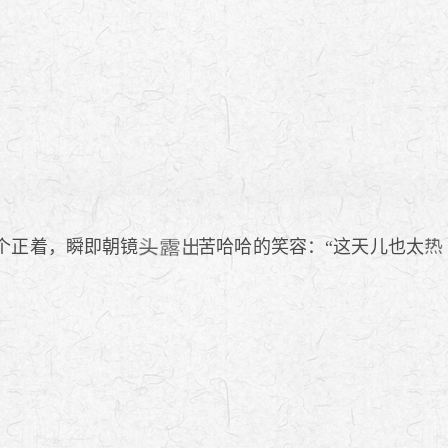
个正着，瞬即朝镜
苦哈哈的笑容：“这天儿也太