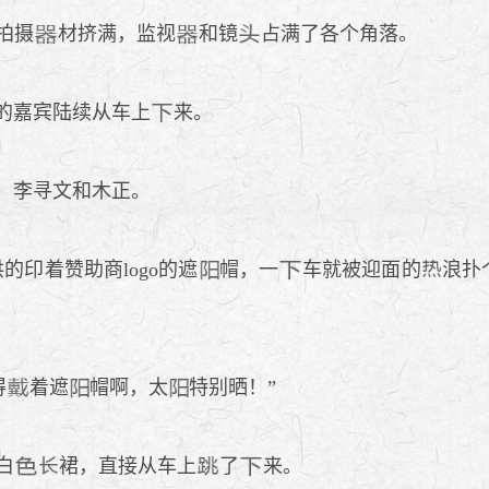
拍摄
材挤满，监视
和镜
占满了各个角落。
的嘉宾陆续从车上
来。
，李寻文和木正。
的印着赞助商logo的遮
帽，一
车就被迎面的
浪扑
得
着遮
帽啊，太
特别晒！”
白
裙，直接从车上
了
来。