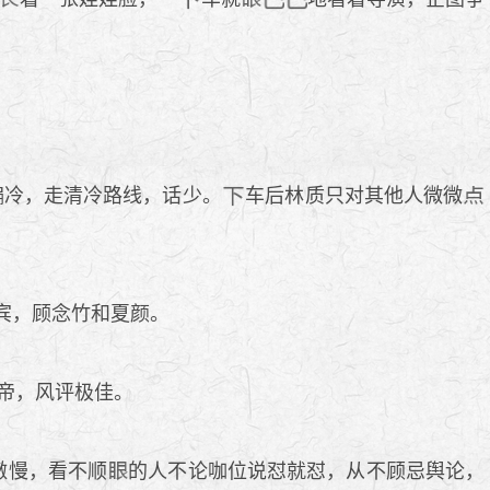
偏冷，走清冷路线，话少。
车后林质只对其他人微微
宾，顾念竹和夏颜。
帝，风评极佳。
傲慢，看不顺
的人不论咖位说怼就怼，从不顾忌舆论，