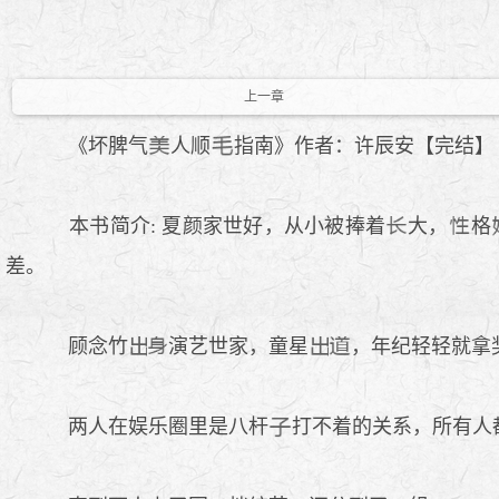
上一章
《坏脾气
人顺
指南》作者：许辰安【完结】
本书简介: 夏颜家世好，从小被捧着
大，
格
差。
顾念竹
演艺世家，童星
，年纪轻轻就拿
两人在娱乐圈里是八杆
打不着的关系，所有人