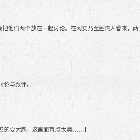
会把他们两个放在一起讨论。在网友乃至圈
人看来，两
讨论与跟评。
名的耍大牌，这画面有
太
……】