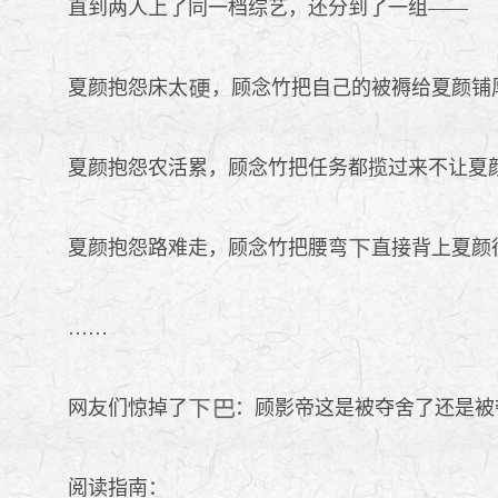
直到两人上了同一档综艺，还分到了一组——
夏颜抱怨床太
，顾念竹把自己的被褥给夏颜铺
夏颜抱怨农活累，顾念竹把任务都揽过来不让夏
夏颜抱怨路难走，顾念竹把腰弯
直接背上夏颜
……
网友们惊掉了
：顾影帝这是被夺舍了还是被
阅读指南：