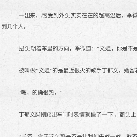
一
来，
受到外
实实在在的超
温后，季
到几个人。”
扭
朝着车里的方向，季微
：“文
，你是不
被叫
“文
”的是最近很火的歌手丁郁文，她留
“嗯，的确很
。”
丁郁文脚刚踏
车门时表
就僵了一
，额
上
“导演，今天这么
是不是让我们先歇一歇，就