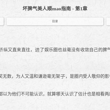
坏脾气美人顺mao指南 - 第1章
目录
纵又直来直往，
了娱乐圈也丝毫没有收敛自己的脾
奖无数，为人又温和谦逊毫无架
，是圈
受人敬仰的影
都以为他们不可能认识，就算哪天认识了估计也是相看两