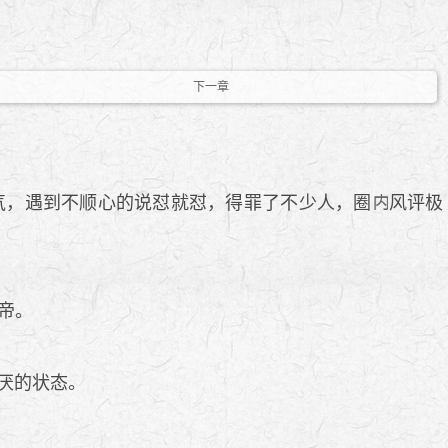
下一章
气，遇到不顺心的说怼就怼，得罪了不少人，圈
风评极
帝。
厌的状态。