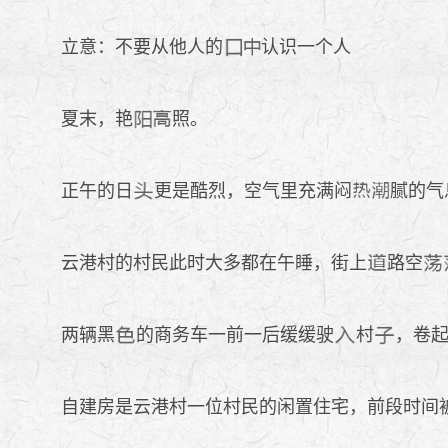
立意：不要从他人的
认识一个人
夏末，艳
照。
正午的日
更是酷烈，空气里充满闷
腻的气
云港村的村民此时大多都在午睡，街上
路空
两辆黑
的商务车一前一后缓缓驶
村
，卷
自建房是云港村一位村民的闲置住宅，前段时间被