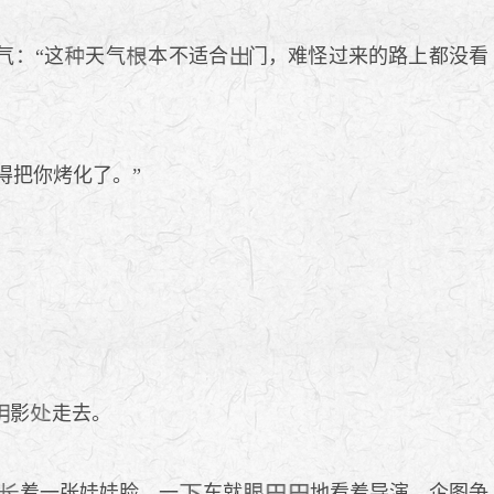
气：“这
天气
本不适合
门，难怪过来的路上都没看
得把你烤化了。”
影
走去。
着一张娃娃脸，一
车就
地看着导演，企图争