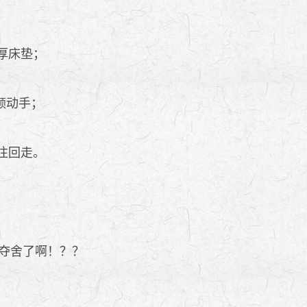
厚床垫；
颜动手；
往回走。
夺舍了啊！？？