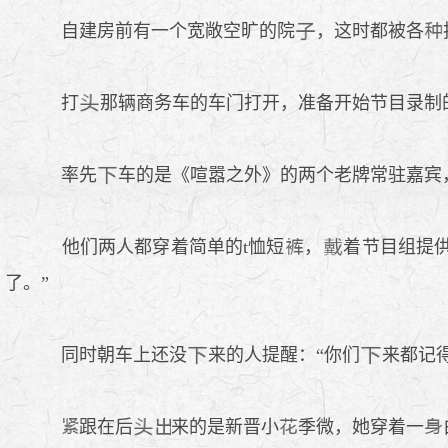
自建房前有一个宽敞空旷的院
，这时都被各
打
那辆商务车的车门打开，准备开始节目录制
率先
车的是《喧嚣之外》的两个老牌常驻嘉宾
他们两人都穿着简单的t恤短
，
着节目组提供
了。”
同时朝车上还没
来的人提醒：“你们
来都记
跟在后
来的是新晋小
季微，她穿着一