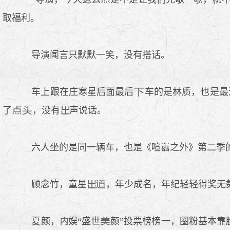
取福利。
导演闻言只默默一笑，没有搭话。
车上跟在庄寒星后面最后
车的是林质，也是最
了
，没有
声说话。
六人坐的是同一辆车，也是《喧嚣之外》第二季的
顾念竹，童星
，年少成名，年纪轻轻得奖无
夏颜，
娱“盛世
颜”投票榜榜一，圈粉基本靠