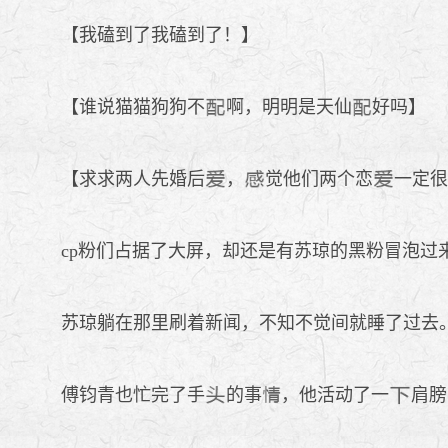
【我磕到了我磕到了！】
【谁说猫猫狗狗不
啊，明明是天仙
好吗】
【求求两人先婚后
，
觉他们两个恋
一定很
cp粉们占据了大屏，却还是有苏琼的黑粉冒泡过
苏琼躺在那里刷着新闻，不知不觉间就睡了过去。
傅钧青也忙完了手
的事
，他活动了一
肩膀