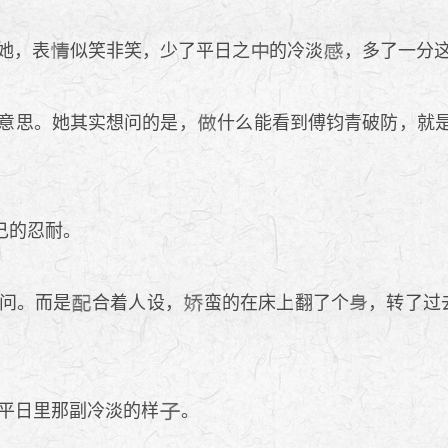
她，表
似笑非笑，少了平日之
的冷淡
，多了一分
意思。她其实想问的是，
什么能看到傅钧青破防，就
己的忍耐。
问。而是
合着人设，
蛮的在床上翻了个
，转了过
平日里那副冷淡的样
。