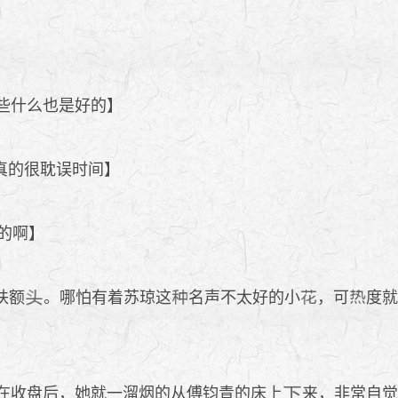
些什么也是好的】
真的很耽误时间】
的啊】
扶额
。哪怕有着苏琼这
名声不太好的小
，可
度
在收盘后，她就一溜烟的从傅钧青的床上
来，非常自觉