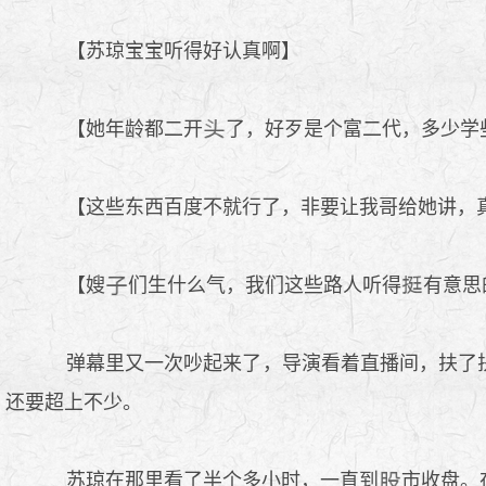
【苏琼宝宝听得好认真啊】
【她年龄都二开
了，好歹是个富二代，多少学
【这些东西百度不就行了，非要让我哥给她讲，
【嫂
们生什么气，我们这些路人听得
有意思
弹幕里又一次吵起来了，导演看着直播间，扶了
还要超上不少。
苏琼在那里看了半个多小时，一直到
市收盘。