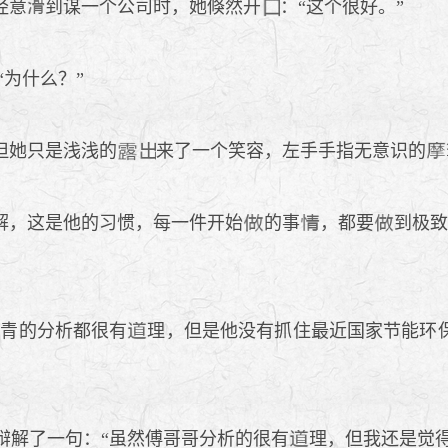
经意
到谋一个公司时，她倏然开
：“这个很好。”
“为什么？”
但她只是浅浅的
来了一个笑容，左手手指无意识的
解，这是他的习惯，每一件开始
的事
，都要
到极致
钧青的分析都很有
理，但是他没有抓住最近国家节能环
辩解了一句：“虽然傅哥哥分析的很有
理，但我还是觉得