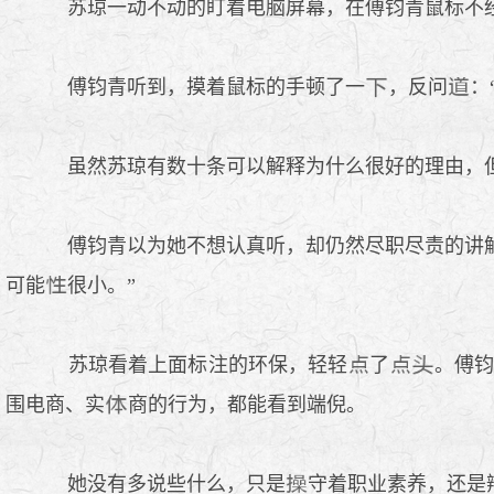
苏琼一动不动的盯着电脑屏幕，在傅钧青鼠标不
傅钧青听到，摸着鼠标的手顿了一
，反问
：
虽然苏琼有数十条可以解释为什么很好的理由，
傅钧青以为她不想认真听，却仍然尽职尽责的讲
可能
很小。”
苏琼看着上面标注的环保，轻轻
了
。傅
围电商、实
商的行为，都能看到端倪。
她没有多说些什么，只是
守着职业素养，还是