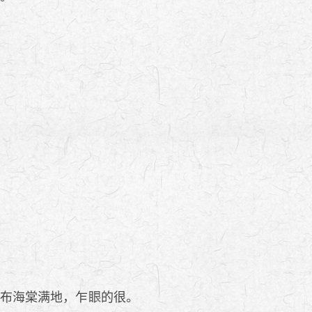
遍布海棠满地，乍
的很。