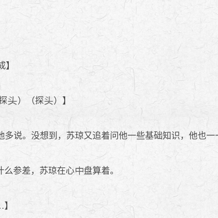
成】
探
）（探
）】
他多说。没想到，苏琼又追着问他一些基础知识，他也一
什么参差，苏琼在心
盘算着。
…】