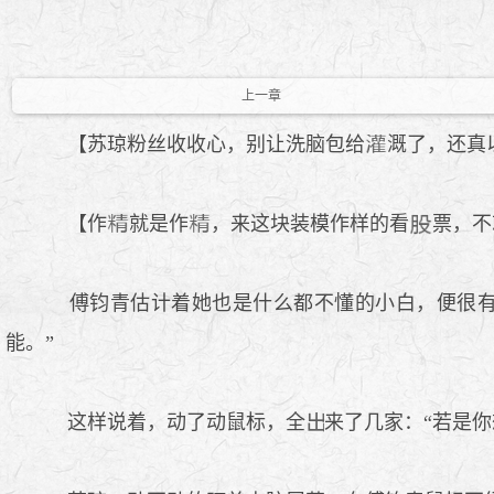
上一章
【苏琼粉丝收收心，别让洗脑包给
溉了，还真
【作
就是作
，来这块装模作样的看
票，不
傅钧青估计着她也是什么都不懂的小白，便很有
能。”
这样说着，动了动鼠标，全
来了几家：“若是