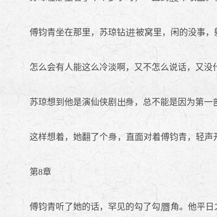
傅钧青坐在那里，苏琼钻
被窝里，闲的没事，
怎么会有人能这么冷淡啊，又不怎么说话，又没
苏琼想到他是演仙侠剧
，总不能是因为第一
这样想着，她翻了个
，直面对着傅钧青，轻声
第8章
傅钧青听了她的话，罕见的勾了勾
角。他平日