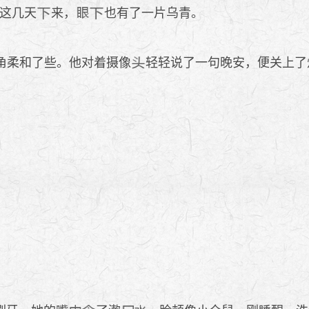
这几天
来，
也有了一片乌青。
角柔和了些。他对着摄像
轻轻说了一句晚安，便关上了