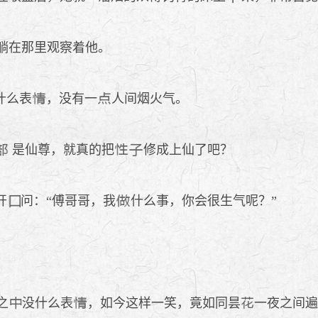
躺在那里观察着他。
什么表
，没有一
人间烟火气。
是仙尊，就真的把
修成上仙了吧？
开
问：“傅哥哥，我
什么事，你会很生气呢？”
之
没什么表
，如今这样一笑，竟如同昙
一夜之间