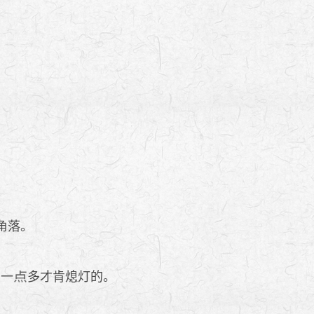
角落。
到一
多才肯熄灯的。