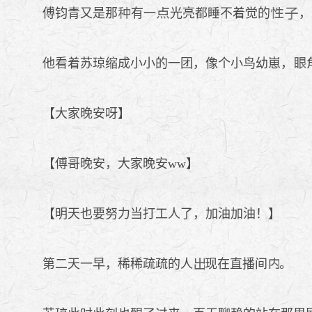
傅钧青又是那
有一
光亮都睡不着觉的
，
他看着苏琼缩成小小的一团，像个小鸟幼崽，
【大家晚安呀】
【傅哥晚安，大家晚安ww】
【明天也要努力当打工人了，加油加油！】
第二天一早，稀稀疏疏的人
现在直播间
。