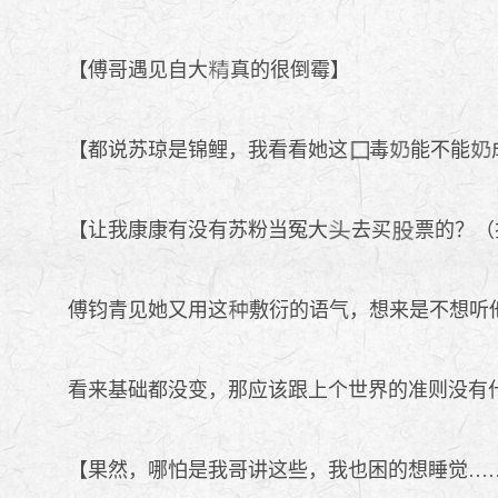
【傅哥遇见自大
真的很倒霉】
【都说苏琼是锦鲤，我看看她这
毒
能不能
【让我康康有没有苏粉当冤大
去买
票的？（
傅钧青见她又用这
敷衍的语气，想来是不想听
看来基础都没变，那应该跟上个世界的准则没有
【果然，哪怕是我哥讲这些，我也困的想睡觉…