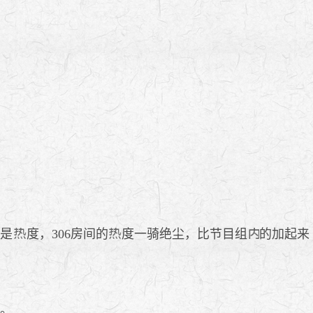
就是
度，306房间的
度一骑绝尘，比节目组
的加起来
。