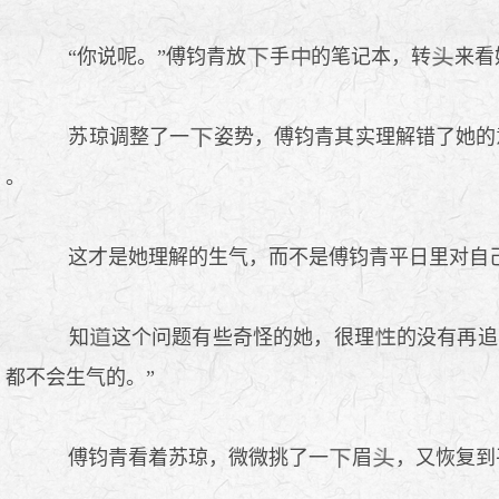
“你说呢。”傅钧青放
手
的笔记本，转
来看
苏琼调整了一
姿势，傅钧青其实理解错了她的
。
这才是她理解的生气，而不是傅钧青平日里对自
知
这个问题有些奇怪的她，很理
的没有再追
都不会生气的。”
傅钧青看着苏琼，微微挑了一
眉
，又恢复到