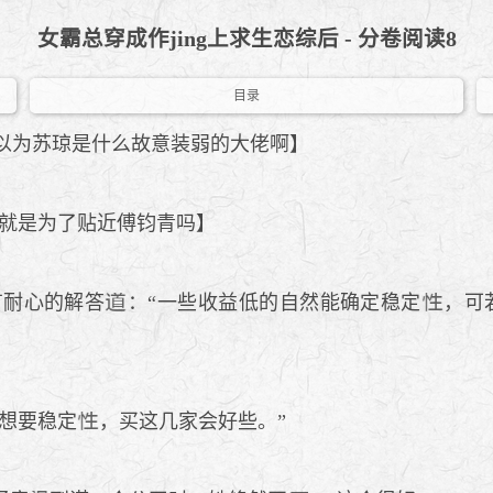
女霸总穿成作jing上求生恋综后 - 分卷阅读8
目录
以为苏琼是什么故意装弱的大佬啊】
就是为了贴近傅钧青吗】
耐心的解答
：“一些收益低的自然能确定稳定
，可
你想要稳定
，买这几家会好些。”