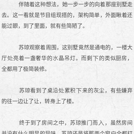
伴随着这
想法，她一步一步的向着那座别墅走
去。这一看就是节目组现搭的，架构简单，外面瞅着还
能过
，到了里面，就有些简陋了。
苏琼观察着周围，这别墅竟然是通电的，一楼大
厅
亮着一盏奢华的
晶吊灯。而剩
的类似厨房，
全都用了极简装修。
苏琼看到了桌沿
累积
来的灰尘，有些嫌弃
的往一边让了让，转
上了楼。
终于到了房间之
，苏琼推门而
，虽然房间
并没有什么明显的异味，苏琼还是将那两个窗
全都打