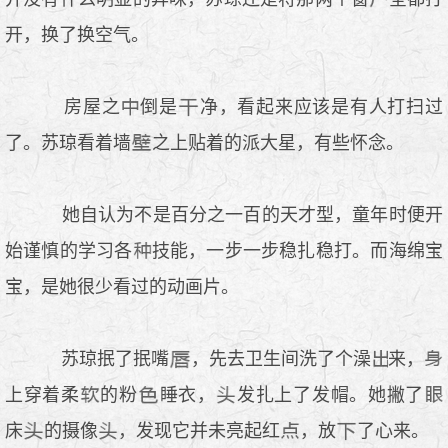
开，换了换空气。
房屋之
倒是
净，看起来应该是有人打扫过
了。苏琼看着墙
之上贴着的派大星，有些怀念。
她自认为不是百分之一百的天才型，童年时便开
始谨慎的学习各
技能，一步一步稳扎稳打。而海绵宝
宝，是她很少看过的动画片。
苏琼抿了抿嘴
，先去卫生间洗了个澡
来，
上穿着柔
的粉
睡衣，
发扎上了发帽。她撇了
床
的摄像
，发现它并未亮起红
，放
了心来。