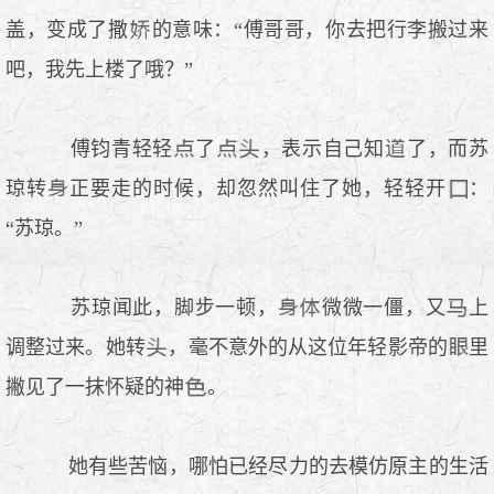
盖，变成了撒
的意味：“傅哥哥，你去把行李搬过来
吧，我先上楼了哦？”
傅钧青轻轻
了
，表示自己知
了，而苏
琼转
正要走的时候，却忽然叫住了她，轻轻开
：
“苏琼。”
苏琼闻此，脚步一顿，
微微一僵，又
上
调整过来。她转
，毫不意外的从这位年轻影帝的
里
撇见了一抹怀疑的神
。
她有些苦恼，哪怕已经尽力的去模仿原主的生活