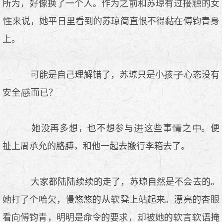
所为，好像换了一个人。作为之前和苏琼有过接
的女
来说，她平日里看到的苏琼简直恨不得黏在傅钧青
上。
可能是自己理解错了，苏琼只是小孩
心态没有
安全
而已？
她没再多想，也不想参与
这些事
之
。便
扯上周承允的胳膊，和他一起去搬行李箱去了。
大家都陆陆续续的走了，苏琼自然是不会去的。
她打了个哈欠，慢悠悠的从
凳上站起来。漂亮的杏
看向傅钧青，明明是命令的要求，却被她的
言
语掩