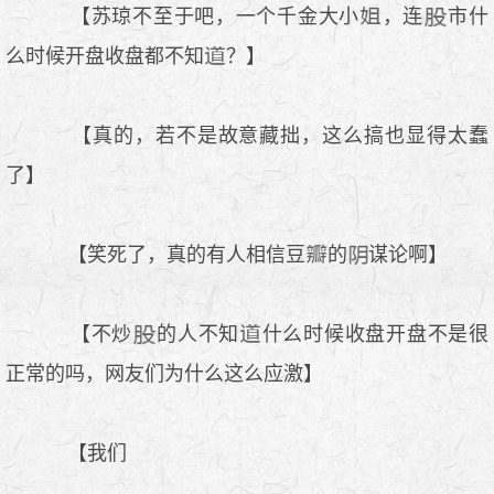
【苏琼不至于吧，一个千金大小
，连
市什
么时候开盘收盘都不知
？】
【真的，若不是故意藏拙，这么搞也显得太蠢
了】
【笑死了，真的有人相信豆
的
谋论啊】
【不炒
的人不知
什么时候收盘开盘不是很
正常的吗，网友们为什么这么应激】
【我们