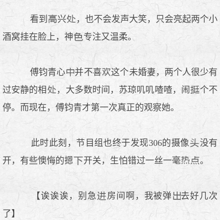
看到
兴
，也不会发声大笑，只会亮起两个小
酒窝挂在脸上，神
专注又温柔。
傅钧青心
并不喜
这个未婚妻，两个人很少有
过安静的相
，大多数时间，苏琼叽叽喳喳，闹
个不
停。而现在，傅钧青才第一次真正的观察她。
此时此刻，节目组也终于发现306的摄像
没有
开，有些懊悔的摁
开关，生怕错过一丝一毫
。
【诶诶诶，别急
房间啊，我被弹
去好几次
了】