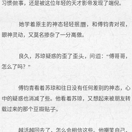
习惯
事，还是被这位年轻的天才影帝发现了端倪。
她学着原主的神态轻轻抿
，和傅钧青对视，
神灵动，又莫名掺杂了一分
傲。
良久，苏琼疑惑的歪了歪
，问
：“傅哥哥，
怎么了吗？”
傅钧青看着苏琼和往日没有任何差别的神态，心
的疑惑也消减了些。他看着苏琼，又想起来被朋友转
载过来的那个豆
贴
。
越活越回去了，怎么会相信这些。他嘲笑自己，