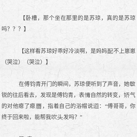
【卧槽，那个坐在那里的是苏琼，真的是苏琼
吗？？？】
【这样看苏琼好乖好冷淡啊，是妈妈
不上崽崽
（哭泣）（哭泣）】
在傅钧青开门的瞬间，苏琼便听到了声音，她
锐的往后看去，发现是傅钧青，表
自然的转变，
气
的对他瘪了瘪
，指着自己的浴帽说
：“傅哥哥，你
终于回来啦，能帮我
发吗？”