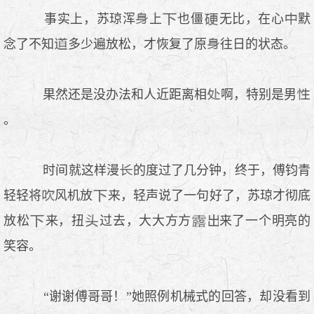
事实上，苏琼浑
上
也僵
无比，在心
默
念了不知
多少遍放松，才恢复了原
往日的状态。
果然还是没办法和人近距离相
啊，特别是男
。
时间就这样漫
的度过了几分钟，终于，傅钧青
轻轻将
风机放
来，轻声说了一句好了，苏琼才彻底
放松
来，扭
过去，大大方方
来了一个明亮的
笑容。
“谢谢傅哥哥！”她照例机械式的回答，却没看到