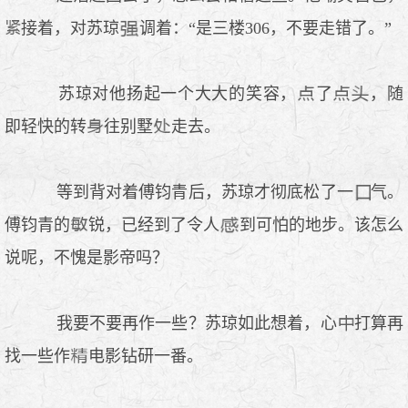
接着，对苏琼
调着：“是三楼306，不要走错了。”
苏琼对他扬起一个大大的笑容，
了
，随
即轻快的转
往别墅
走去。
等到背对着傅钧青后，苏琼才彻底松了一
气。
傅钧青的
锐，已经到了令人
到可怕的地步。该怎么
说呢，不愧是影帝吗？
我要不要再作一些？苏琼如此想着，心
打算再
找一些作
电影钻研一番。