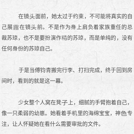
在镜
面前，她太过于约束，不可能将真实的自
己展
在镜
前。不是作为
上肩负着家族重任的总
裁苏琼，也不是要扮演作
的苏琼，而是单纯的，没有
任何
份的苏琼自己。
于是当傅钧青搬完行李、打扫完成，终于回到房
间时，看到的就是这一幕。
少女整个人窝在凳
上，细腻的手臂抱着自己，
像一只柔弱的幼崽。她看着手机里的海绵宝宝，神
专
注，让人怀疑她在看什么需要审批的文件。