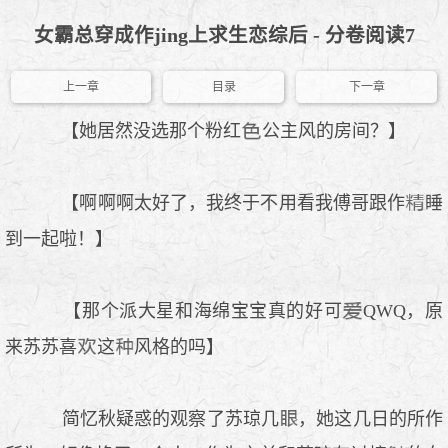
女霸总穿成作jing上求生恋综后 - 分卷阅读7
上一章
目录
下一章
【她居然没选那个粉红
公主风的房间？】
【啊啊啊太好了，我终于不用看我傅哥跟作
睡
到一起啦！】
【那个派大星和海绵宝宝真的好可
QWQ，原
来苏苏喜
这
风格的吗】
简忆秋疑惑的观察了苏琼几
，她这几日的所作