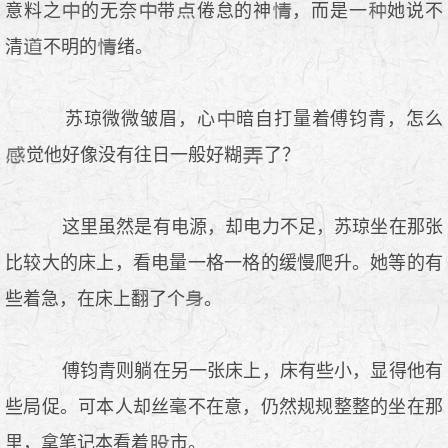
意料之
的无奈
带
倦怠的神
，而是一
她说不
清
不明的
绪。
苏琼微微皱眉，心
暗自打量着傅钧青，怎么
觉他好像没有往日一般好糊
了？
这里虽然是有电源，却电力不足，苏琼坐在那张
比较大的床上，看电量一格一格的缓慢爬升。她等的有
些着急，在床上翻了个
。
傅钧青则躺在另一张床上，床有些小，显得他有
些局促。可本人却丝毫不在意，仍然规规整整的坐在那
里，拿笔记本看着
市。