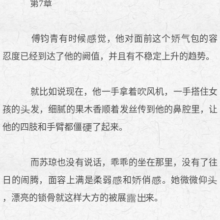
第7章
傅钧青有时候
觉，他对面前这个
气包的容
忍度已经到达了他的阙值，并且有不稳定上升的趋势。
就比如说现在，他一手拿着
风机，一手搭住女
孩的
发，细腻的果木香顺着发丝传到他的鼻腔里，让
他的四肢和手臂都僵
了起来。
而苏琼也没有说话，乖乖的坐在那里，没有了往
日的闹腾，面容上满是柔弱
和
俏
。她微微仰
，漂亮的锁骨就这样大方的被展
来。