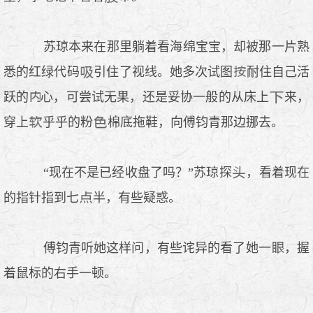
苏琼本来在那里躺着看海绵宝宝，却被那一片熟
悉的红绿代码
引住了视线。她多次试图
耐住自己活
跃的
心，可尝试无果，还是妥协一般的从床上
来，
穿上
乎乎的粉
棉底拖鞋，向傅钧青那边挪去。
“现在不是已经收盘了吗？”苏琼探
，看着现在
的指针指到七
半，有些疑惑。
傅钧青听她这样问，有些诧异的看了她一
，握
着鼠标的右手一顿。