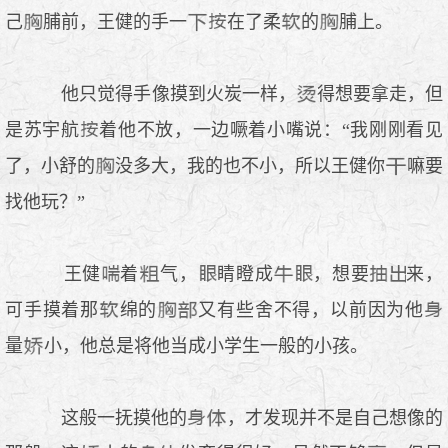
己
脯前，王健的手一
在了柔
的
脯上。
他只觉得手像摸到火炭一样，
得想要拿走，但
是苏宇航
着他不放，一边噘着小嘴说：“我刚刚看见
了，小舒的
没多大，我的也不小，所以王健你
嘛要
找他玩？”
王健
着
气，
睛瞪成
，想要
来，
可手摸着那
绵的
又有些舍不得，以前因为他
量
小，他总是将他当成小学生一般的小孩。
这般一抚摸他的
，才发现并不是自己想像的