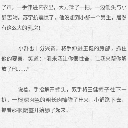
了声，一手伸
衣里，大力
了一把，一边低
与小
舒
吻。苏宇航震惊了，他没想到小舒一个男生，居然
有这么大的
房！
小舒也十分兴奋，将手伸
王健的
，抓住
他的要害，笑
：“看来我让你很
奋，让我来帮你解
放了他……”
说着，手指解开
，双手将王健
往
一
扒，一
的
弹了
来，小舒跪
去，
抓着那
开始
了起来。