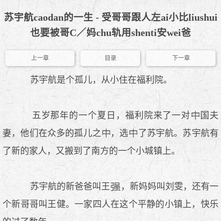
苏宇航caodan的一生 - 受哥哥跟人左ai小比liushui
也要被哥C／妈chu轨用shenti安wei爸
上一章
目录
下一章
苏宇航是个孤儿，从小住在福利院。
五岁那年的一个夏日，福利院来了一对
国夫
妻，他们在众多的孤儿之
，选
了苏宇航。苏宇航有
了新的家人，又搬到了南方的一个小城镇上。
苏宇航的新爸爸叫王
，新妈妈叫刘雯，还有一
个新哥哥叫王健。一家四人在这个平静的小镇上，快乐