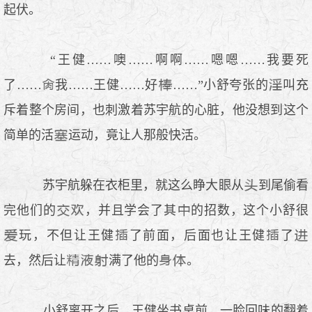
起伏。
“王健……噢……啊啊……嗯嗯……我要死
了……
我……王健……好
……”小舒夸张的
叫充
斥着整个房间，也刺激着苏宇航的心脏，他没想到这个
简单的活
运动，竟让人那般快活。
苏宇航躲在衣柜里，就这么睁大
从
到尾偷看
完他们的
，并且学会了其
的招数，这个小舒很
玩，不但让王健
了前面，后面也让王健
了
去，然后让
满了他的
。
小舒离开之后，王健坐书桌前，一脸回味的翻着