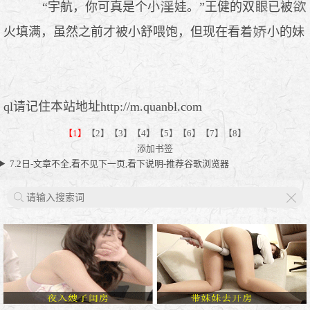
“宇航，你可真是个小
娃。”王健的双
已被
火填满，虽然之前才被小舒喂饱，但现在看着
小的妹
ql请记住本站地址http://m.quanbl.com
【1】
【2】
【3】
【4】
【5】
【6】
【7】
【8】
添加书签
7.2日-文章不全,看不见下一页,看下说明-推荐谷歌浏览器
X