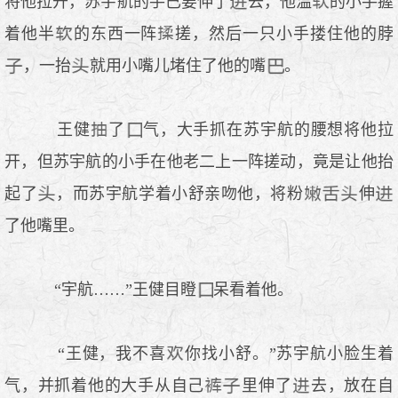
将他拉开，苏宇航的手已要伸了
去，他温
的小手握
着他半
的东西一阵
搓，然后一只小手搂住他的脖
，一抬
就用小嘴儿堵住了他的嘴
。
王健
了
气，大手抓在苏宇航的腰想将他拉
开，但苏宇航的小手在他老二上一阵搓动，竟是让他抬
起了
，而苏宇航学着小舒亲吻他，将粉
伸
了他嘴里。
“宇航……”王健目瞪
呆看着他。
“王健，我不喜
你找小舒。”苏宇航小脸生着
气，并抓着他的大手从自己
里伸了
去，放在自