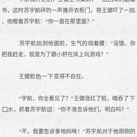
书，这时苏宇航砰的一声推开衣柜门，将王健吓了一
，他瞪着苏宇航：“你一直在那里面？”
苏宇航
到他面前，生气的
着腰：“没错。你
把我赶走，就是为了跟小舒在床上玩游戏？”
王健脸
一
变得不自在。
“宇航，你全看见了？”王健涨红了脸，暗吞了
，抓着苏宇航
：“你不准告诉他们，明白吗？”
“不，我要告诉爹地妈咪！”苏宇航对于他刚刚的