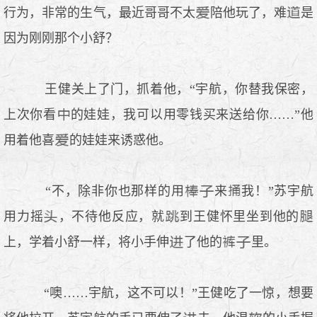
行为，非常的生气，最近哥哥不太
陪他玩了，难
是
因为刚刚那个小舒？
王健关上了门，抓着他，“宇航，你替我保密，
上次你看
的娃娃，我可以用零钱买来送给你……”他
用着他喜
的娃娃来诱惑他。
“不，除非你也那样的用
来
我！”苏宇航
用力摇
，不待他反应，就
到王健怀里坐到他的
上，学着小舒一样，将小手伸
了他的
里。
“噢……宇航，这不可以！”王健吃了一惊，想要