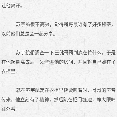
让他离开。
苏宇航很不
兴，觉得哥哥最近有了好多秘密，
以前他们总是会一起分享。
苏宇航想调查一
王健哥哥到底在忙什么，于是
在他起
离去后，又溜
他的房间，并且将自己藏在了
衣柜里。
就在苏宇航窝在衣柜里快要睡着时，哥哥的声音
传来，他立刻有了
神，然后趴在柜门
边，睁大
睛
往外看。