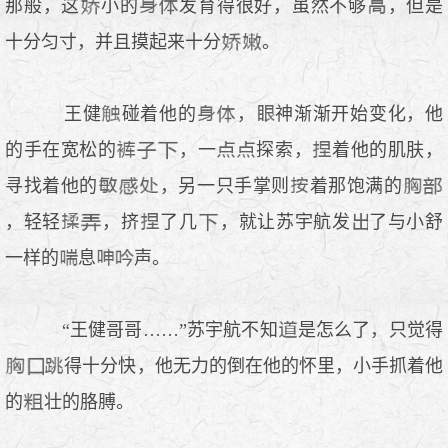
那般，这
小的
发育得很好，虽然不够
，但是
十分匀寸，并且摸起来十分
。
王健
碰着他的
，
神渐渐开始变化，他
的手在宽松的
，一
探索，
着他的肌肤，
寻找着他的
，另一只手掌则
着那饱满的
，轻轻
，挤
了几
，就让苏宇航发
了与小舒
一样的
息
声。
“王健哥哥……”苏宇航不知
是怎么了，只觉得
得十分快，他无力的倒在他的怀里，小手抓着他
的
壮的胳膊。