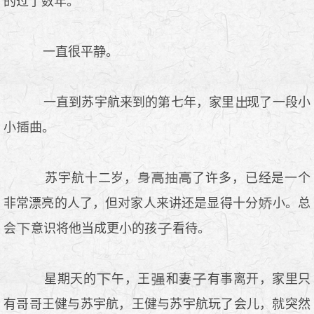
的过了数年。
一直很平静。
一直到苏宇航来到的第七年，家里
现了一段小
小
曲。
苏宇航十二岁，
了许多，已经是一个
非常漂亮的人了，但对家人来讲还是显得十分
小。总
会
意识将他当成更小的孩
看待。
星期天的
午，王
和妻
有事离开，家里只
有哥哥王健与苏宇航，王健与苏宇航玩了会儿，就突然