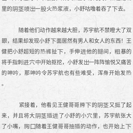
里的
一
火
浆
，小舒咕噜着吞了
去。
随着他们动作越来越大胆，苏宇航不禁瞪大了双
，结果却发现小舒
面居然有男人和女人的东西！王
健把小舒超短的
扯
，手伸
他的
间，
暴的
将手指刺
开始抠挖，小舒发
一阵阵愉悦又痛苦
的
，那
令苏宇航也有些难受，浑
开始发
。
接着，他看见王健哥哥
的
又
了起
来，并且将大
了小舒的小
里，苏宇航张大
了小嘴，
随着王健哥哥
的动作，也开始上