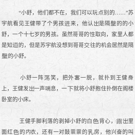
“小舒，他们都不在，我们可以玩
别的……”苏
宇航看见王健带了个男孩
来，他认
是隔
的的小
舒，一个十七岁的男孩。虽然哥哥的
取向，家里人都
是知
的，但是苏宇航没想到哥哥
往的机会居然是隔
的小舒。
小舒一阵
笑，把外
一脱，就扑到王健
上，王健发
一声
息，一
就将小舒抱住扑倒在阁楼
卧室的小床。
王健手脚利落的剥掉小舒的白
背心，
里
面红
的
衣，还有一对鼓
的
房，他兴奋的叫