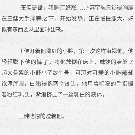
“王健哥哥，我
好涨……”苏宇航只觉得
脯
在王健大手
之
，开始发
，正在慢慢涨大，好
似有东西要从里面冲
来。
王健盯着他涨红的小脸，第一次这样审视他，他
轻轻脱
他的
，将他放倒在床上，妹妹的
躯比
起大骨架的小舒小了数个号，可那对可
的小
却
饱满浑圆，白
得像两个馒
，他用着
糙的手指
着粉红
，渐渐挤
了一丝
白的
。
王健吃惊的瞪着他。