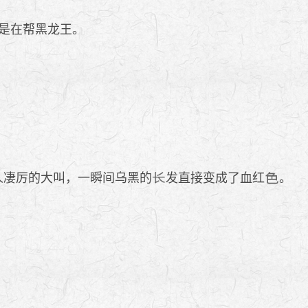
是在帮黑龙王。
女人凄厉的大叫，一瞬间乌黑的
发直接变成了血红
。