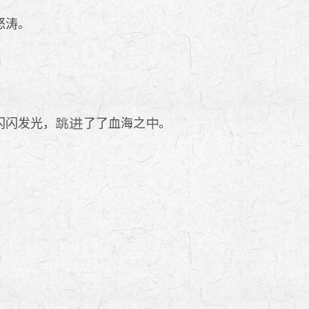
怒涛。
闪闪发光，
了了血海之
。