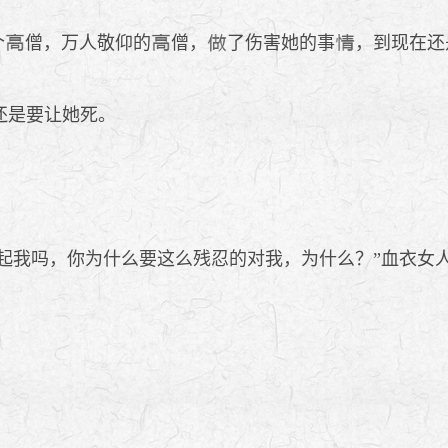
个
僧，万人敬仰的
僧，
了伤害她的事
，到现在还
还是要让她死。
？对得起我吗，你为什么要这么残忍的对我，为什么？”血衣