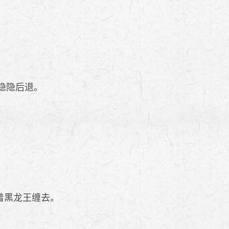
隐隐后退。
着黑龙王缠去。