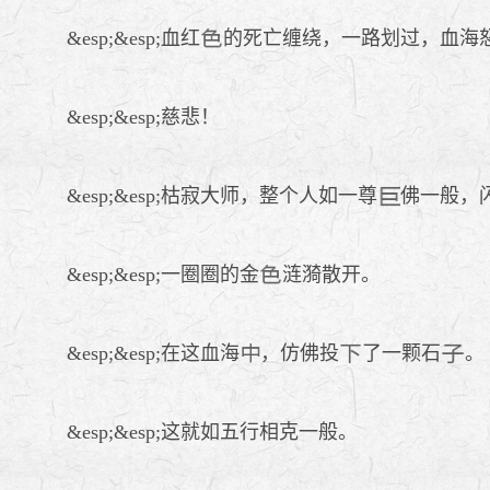
&esp;&esp;血红
的死亡缠绕，一路划过，血海
&esp;&esp;慈悲！
&esp;&esp;枯寂大师，整个人如一尊
佛一般，
&esp;&esp;一圈圈的金
涟漪散开。
&esp;&esp;在这血海
，仿佛投
了一颗石
。
&esp;&esp;这就如五行相克一般。