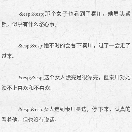
&esp;&esp;那个女
也看到了秦川，她眉
锁，似乎有什么愁心事。
&esp;&esp;她不时的会看
秦川，过了一会走了
过来。
&esp;&esp;这个女人漂亮是很漂亮，但秦川对她
谈不上喜
和不喜
。
&esp;&esp;女人走到秦川
边，停
来，认真的
看着他，但也没有说话。