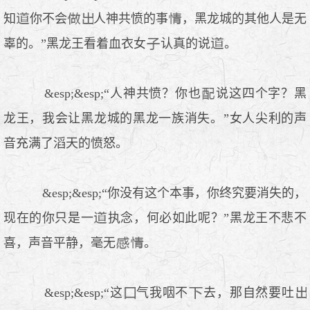
知
你不会
人神共愤的事
，黑龙城的其他人是无
辜的。”黑龙王看着血衣女
认真的说
。
&esp;&esp;“人神共愤？你也
说这四个字？黑
龙王，我会让黑龙城的黑龙一族消失。”女人尖利的声
音充满了滔天的愤怒。
&esp;&esp;“你没有这个本事，你终究要消失的，
现在的你只是一
执念，何必如此呢？”黑龙王不悲不
喜，声音平静，毫无
。
&esp;&esp;“这
气我咽不
去，那自然要吐