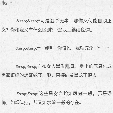
来。”
&esp;&esp;“可是滥杀无辜，那你又何能自诩正
义？你和我又有什么区别？”黑龙王继续说
。
&esp;&esp;“你闭嘴，你该死，我就先杀了你。”
&esp;&esp;血衣女人黑发
舞，
上的气息化成
黑雾缭绕的烟雾蛇藤一般，直接向着黑龙王缠去。
&esp;&esp;这些黑雾之蛇如厉鬼一般，邪恶恐
怖，如烟似雾，却又如
一般的存在。