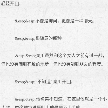
轻轻开
。
&esp;&esp;不像是询问，更像是一
聊天。
&esp;&esp;很随意的那
。
&esp;&esp;秦川虽然和这个女人之前有过一战，
但也没有闹到死敌的地步，但也没有能到朋友的程度。
&esp;&esp;“不知
1秦川开
。
&esp;&esp;他确实不知
，在这里他就是一个小
人
，像这
灾难原则上他是
不上手的。