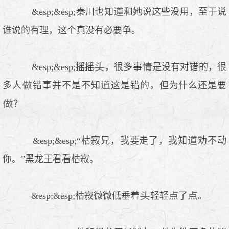
&esp;&esp;秦川也知
和她说这些没用，至于说
谁说的有理，这个真没有必要争。
&esp;&esp;摇摇
，很多事
是没有对错的，很
多人
错事并不是不知
这是错的，但为什么还是要
？
&esp;&esp;“枯寂兄，我要走了，我知
劝不动
你。”黑龙王看看枯寂。
&esp;&esp;枯寂微微低垂着
轻轻
了
。