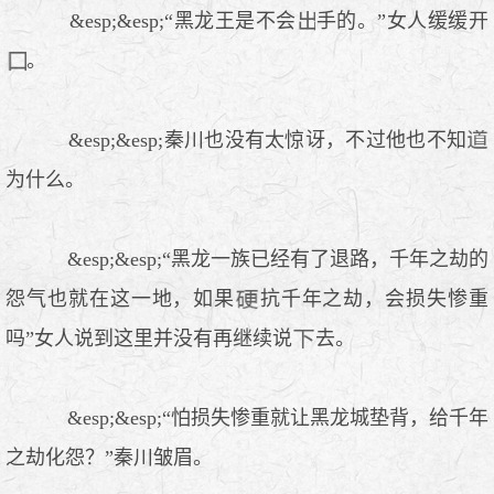
&esp;&esp;“黑龙王是不会
手的。”女人缓缓开
。
&esp;&esp;秦川也没有太惊讶，不过他也不知
为什么。
&esp;&esp;“黑龙一族已经有了退路，千年之劫的
怨气也就在这一地，如果
抗千年之劫，会损失惨重
吗”女人说到这里并没有再继续说
去。
&esp;&esp;“怕损失惨重就让黑龙城垫背，给千年
之劫化怨？”秦川皱眉。