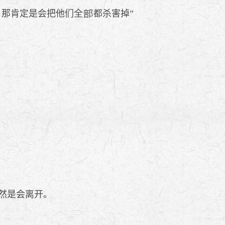
，那肯定是会把他们全
都杀害掉”
然是会离开。