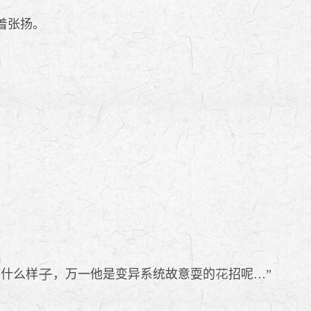
着张扬。
成什么样
，万一他是变异系统故意耍的
招呢…”