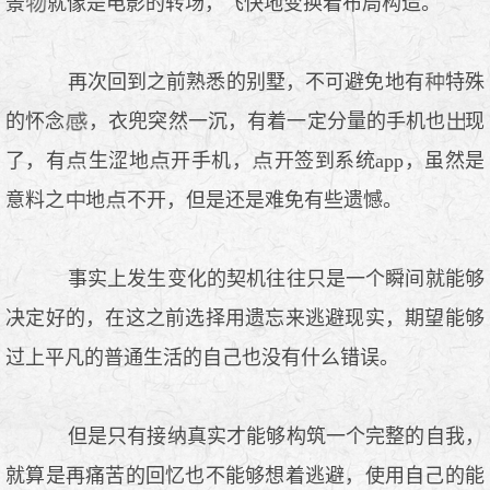
景
就像是电影的转场，飞快地变换着布局构造。
再次回到之前熟悉的别墅，不可避免地有
特殊
的怀念
，衣兜突然一沉，有着一定分量的手机也
现
了，有
生涩地
开手机，
开签到系统app，虽然是
意料之
地
不开，但是还是难免有些遗憾。
事实上发生变化的契机往往只是一个瞬间就能够
决定好的，在这之前选择用遗忘来逃避现实，期望能够
过上平凡的普通生活的自己也没有什么错误。
但是只有接纳真实才能够构筑一个完整的自我，
就算是再痛苦的回忆也不能够想着逃避，使用自己的能