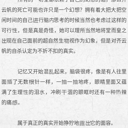
云帆的死亡可能也许只是一个幻想？拥有着大把大把空
闲时间的自己
行脑
思考的时候当然也考虑过这样的
可行
，但是真是奇怪，她可以理所当然地将堂而皇之
现在自己面前的超自然生
视作为幻象，但是对齐云
帆的自杀认定为不折不扣的真实。
记忆又开始混
起来，脑袋很疼，像是有人往里
面
了无数
针一样，一
一
地疼，
睛里面又蕴
满了生理
的泪
，冲刷
涸的
眶时还有一
辣
的痛
。
属于真正的真实开始狰狞地
它的面容。