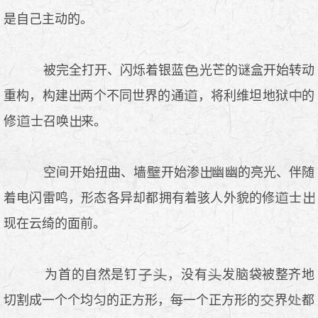
是自己主动的。
被完全打开、闪烁着银蓝
光芒的谜盒开始转动
重构，构建
两个不同世界的通
，将利维坦地狱
的
修
士召唤
来。
空间开始扭曲、墙
开始渗
幽幽的亮光、伴随
着电闪雷鸣，形态各异却都拥有着骇人外貌的修
士
现在云绮的面前。
为首的自然是钉
，没有
发脑袋被整齐地
切割成一个个均匀的正方形，每一个正方形的
界
都