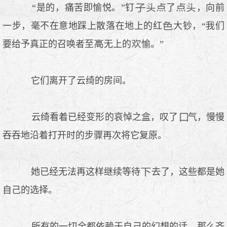
“是的，痛苦即愉悦。”钉
了
，向前
一步，毫不在意地踩上散落在地上的红
大钞，“我们
要给予真正的召唤者至
无上的
愉。”
它们离开了云绮的房间。
云绮看着已经变形的哀悼之盒，叹了
气，慢慢
吞吞地沿着打开时的步骤再次将它复原。
她已经无法再这样继续等待
去了，这些都是她
自己的选择。
所有的一切全都依赖于自己的幻想的话，那么齐