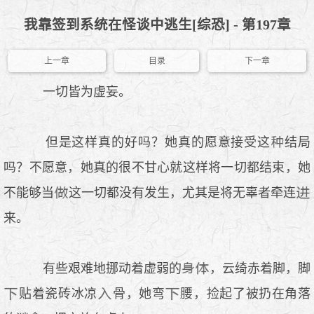
我靠签到系统在怪谈中逃生[综恐] - 第197章
上一章
目录
下一章
一切皆为虚妄。
但是这样真的好吗？她真的愿意接受这
结局
吗？不愿意，她真的很不甘心就这样将一切都结束，她
不能够当
这一切都没有发生，尤其是将无辜者牵连
来。
有些艰难地挪动着虚弱的
，云绮赤着脚，脚
贴着瓷砖冰凉
骨，她弯
腰，捡起了被扔在角落