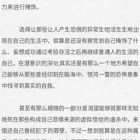
力来
行掩饰。
选择让那些让人产生恐惧的异常生
活生生地
现在自己的生活
，就算是还没有察觉到自己掩饰了什
么、妄想成功通过考验存活之后再继续普通人的生活的
自己，在潜意识的
其实还是有那么一个地方希望自
己能够从那些曾经印刻在脑海
、惊鸿一瞥的恐怖意象
找寻到真实的自我。
甚至有那么细微的一
分是渴望能够就那样无知
地死在那些构成自己恐惧来源的虚拟怪
的
杀
，来
偿还自己曾经犯
的罪孽，不过一想到就算是在这
属