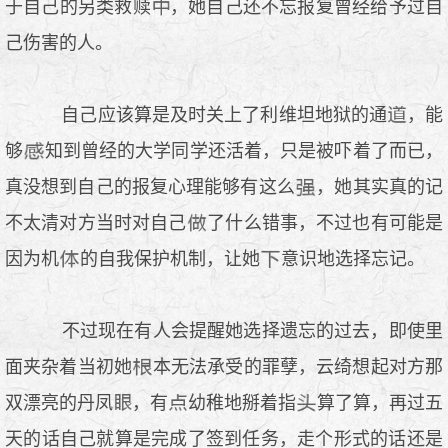
于自己的另类救赎
，她自己还不忘报复曾经给予过自
己伤害的人。
自己应该算是及时关上了利维坦地狱的通
，能
够
知到曾经的大学同学还活着，只是被吓着了而已，
真没想到自己的报复心理能够有这么
，她其实真的记
不太清对方当时对自己
了什么错事，不过也有可能是
因为机
的自我保护机制，让她
意识地选择忘记。
不过现在有人会提醒她选择遗忘的过去，即使里
面夹杂着当初她
本无法承受的罪孽，云绮想起对方那
双漂亮的丹凤
，有
幼稚地掰着指
算了算，再过五
天的话自己就算是完成了签到任务，走个形式的话还是