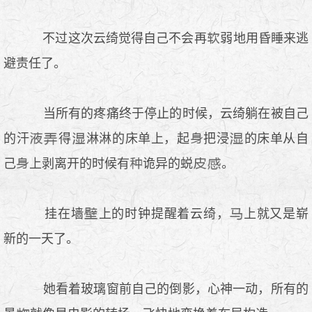
不过这次云绮觉得自己不会再
弱地用昏睡来逃
避责任了。
当所有的疼痛终于停止的时候，云绮躺在被自己
的汗
得
淋淋的床单上，起
把浸
的床单从自
己
上剥离开的时候有
诡异的蜕
。
挂在墙
上的时钟提醒着云绮，
上就又是崭
新的一天了。
她看着玻璃窗前自己的倒影，心神一动，所有的