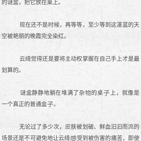
的谜盒，把它放在桌上。
现在还不是时候，再等等，至少等到这湛蓝的天
空被艳丽的晚霞完全染红。
云绮觉得还是要将主动权掌握在自己手上才是最
划算的。
谜盒静静地躺在堆满了杂
的桌
上，就像是
一个真正的普通盒
。
无论过了多少次，
肤被划破、鲜血汩汩而
的
场景还是不可避免地让云绮
受到被伤害的痛苦，即使