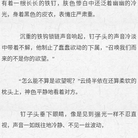
有着一
的铁钉，肤
惨白
还泛着幽幽的冷
光，
着黑
的
衣，表
庄严肃重。
沉重的铁钩锁链声音响起，钉
的声音冷淡
带着不解，他制止了蠢蠢
动的
属，“召唤我们而
来的不是你的
望。”
“怎么能不算是
望呢？”云绮半依在还算柔
的
枕
上，神
平静地看着对方。
钉
垂
睛，像是见到
光一样不忍直
视，声音一如既往地冷静、不见一丝波动，