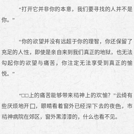
“打开它并非你的本意，我们要寻找的人并不是
你。”
“你的
望并没有远超于你的理智，你还保留了
充足的人
，即使是亲自来到我们真正的地狱，也无法
勾起你的
望与痛苦，你注定无法享受到真正的愉
悦。”
“□□上的痛苦能够带来
神上的
愉？”云绮有
些厌烦地开
，
睛看着窗外已经
去的夜
，市
神病院在郊区，窗外黑漆漆的，什么也看不见。