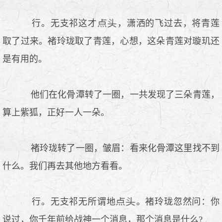
行。无支祁这才
，潇洒的飞过去，将青莲
取了过来。褚玲珑取了青莲，心想，这朵青莲对璇玑还
是有用的。
他们在化骨潭转了一圈，一共发现了三朵青莲，
算上紫狐，正好一人一朵。
褚玲珑转了一圈，皱眉：看来化骨潭这里找不到
什么。我们再去其他地方看看。
行。无支祁无所谓地
。褚玲珑忽然问：你
说过，你千年前给战神一个消息，那个消息是什么?