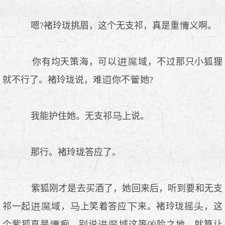
嗯?褚玲珑挑眉，这个无支祁，真是重
义啊。
你有均天策海，可以
域，不过那只小狐狸
就不行了。褚玲珑说，难
你不
她?
我能护住她。无支祁
上说。
那行。褚玲珑答应了。
紫狐刚才是去买酒了，她回来后，听到要和无支
祁一起
域，
上笑着答应
来。褚玲珑摇
，这
个紫狐真是
痴，别说
域这等凶险之地，就算让