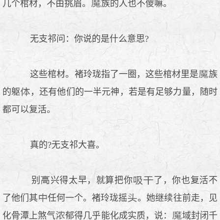
几个棺材，不由挑眉。
族的人也不傻嘛。
无支祁问：你说的是什么意思?
这些棺材。褚玲珑指了一圈，这些棺材里是
族
的躯
，还有他们的一半元神，若是有足够力量，随时
都可以复活。
真的?无支祁大喜。
别
兴得太早，就算把你
了，你也复活不
了他们其
任何一个。褚玲珑摇
。她继续往前走，见
化骨潭上煞气
郁得几乎能化成实质，说：
域封闭千