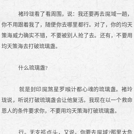
褚玲珑看了看周围，说：我还要再去
域一趟，
你不用跟着我了，随便你去哪里都行。对了，你的均天
策海威力确实不错，不要被别人抢了去。还有，不要用
均天策海去打破琉璃盏。
什么琉璃盏?
就是封印
煞星罗
计都心魂的琉璃盏。褚玲
珑说，听说打破琉璃盏会让他复活。我现在以一个救命
恩人的条件要求你，不要用均天策海打破琉璃盏。
行。无支祁
，又说，你要去
域?那里太危