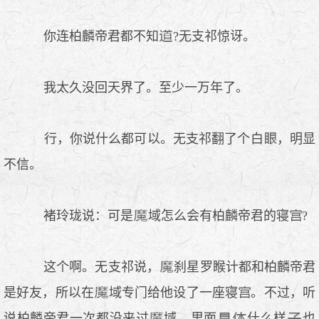
你连柏麟帝君都不知
?无支祁惊讶。
我太久没回天界了。至少一万年了。
行，你说什么都可以。无支祁翻了个白
，明显
不信。
褚玲珑说：可是
域怎么会有柏麟帝君的寝
?
这个啊。无支祁说，
刹星罗睺计都和柏麟帝君
是好友，所以在
域专门给他设了一座寝
。不过，听
说柏麟帝君一次都没来过
域，里面
什么样
也