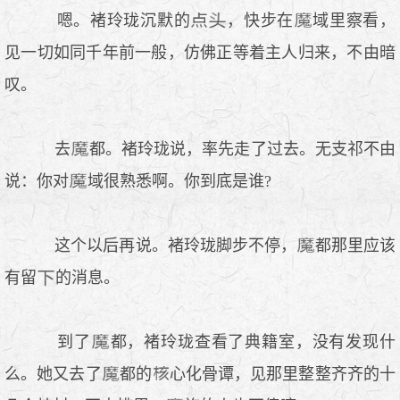
嗯。褚玲珑沉默的
，快步在
域里察看，
见一切如同千年前一般，仿佛正等着主人归来，不由暗
叹。
去
都。褚玲珑说，率先走了过去。无支祁不由
说：你对
域很熟悉啊。你到底是谁?
这个以后再说。褚玲珑脚步不停，
都那里应该
有留
的消息。
到了
都，褚玲珑查看了典籍室，没有发现什
么。她又去了
都的
心化骨谭，见那里整整齐齐的十