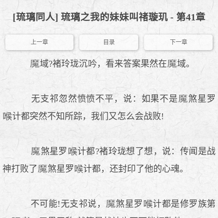
[琉璃同人] 琉璃之我的妹妹叫禇璇玑 - 第41章
上一章
目录
下一章
域?褚玲珑沉
，看来答案果然在
域。
无支祁忽然愤愤不平，说：如果不是
煞星罗
计都突然不知所踪，我们又怎么会战败!
煞星罗
计都?褚玲珑想了想，说：传闻是战
神打败了
煞星罗
计都，还封印了他的心魂。
不可能!无支祁说，
煞星罗
计都是修罗族第