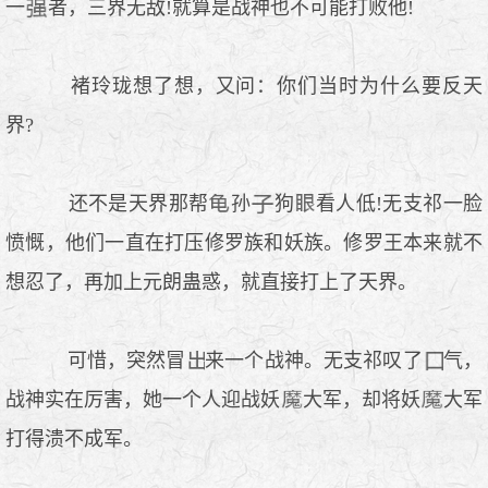
一
者，三界无敌!就算是战神也不可能打败他!
褚玲珑想了想，又问：你们当时为什么要反天
界?
还不是天界那帮
孙
狗
看人低!无支祁一脸
愤慨，他们一直在打压修罗族和妖族。修罗王本来就不
想忍了，再加上元朗蛊惑，就直接打上了天界。
可惜，突然冒
来一个战神。无支祁叹了
气，
战神实在厉害，她一个人迎战妖
大军，却将妖
大军
打得溃不成军。