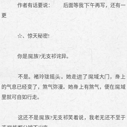
作者有话要说： 后面等我
午再写，还有一
更
☆、惊天秘密!
你是
族?无支祁诧异。
不是。褚玲珑摇
。她走
了
域大门，
上
的气息已经变了，煞气弥漫。她
上有煞气，便在
域
里就可自如行走。
这还不是
族?无支祁笑着说，我老无还不至于