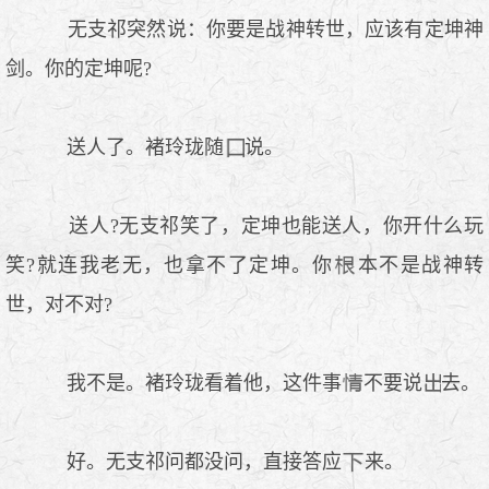
无支祁突然说：你要是战神转世，应该有定坤神
剑。你的定坤呢?
送人了。褚玲珑随
说。
送人?无支祁笑了，定坤也能送人，你开什么玩
笑?就连我老无，也拿不了定坤。你
本不是战神转
世，对不对?
我不是。褚玲珑看着他，这件事
不要说
去。
好。无支祁问都没问，直接答应
来。