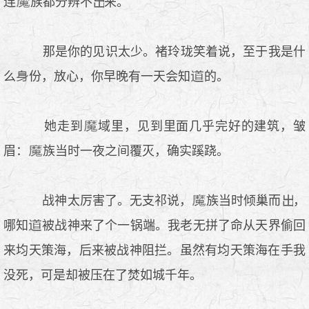
连
族都分辨不
来。
那是你的见识太少。褚玲珑笑着说，至于我是什
么
份，放心，你早晚有一天会知
的。
她走到
域里，见到里面几乎完好的建筑，皱
眉：
族当时一夜之间覆灭，确实蹊跷。
战神太厉害了。无支祁说，
族当时倾巢而
，
哪知
被战神来了个一锅端。我老无拼了命从天界偷回
来均天策海，后来被战神阻拦。虽然有均天策海在手我
没死，可是却被压在了焚如城千年。