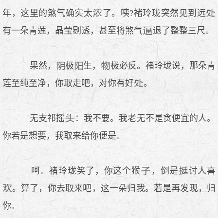
年，这里的煞气确实太
了。咦?褚玲珑突然见到远
有一朵青莲，晶莹剔透，甚至将煞气
退了整整三尺。
果然，
极
生，
极必反。褚玲珑说，那朵青
莲至纯至净，你取走吧，对你有好
。
无支祁摇
：我不要。我老无不是贪便宜的人。
你若是想要，我取来给你便是。
呵。褚玲珑笑了，你这个猴
，倒是
讨人喜
。算了，你去取来吧，这一朵归我。若是再发现，归
你。