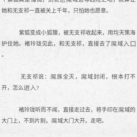
她和无支祁一直被关上千年，只怕她也愿意。
紫狐变成小狐狸，被无支祁收起来，用均天策海
护住她。褚玲珑见此，和无支祁，直接去了
域
。
无支祁说：
族全灭，
域封闭，
本打不
开，怎么
?
褚玲珑听而不闻，直接走过去，将手印在
域的
大门上，不到片刻，
域大门大开。走吧。