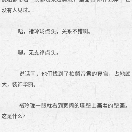
没有人见过。
唔，褚玲珑
，关系不错啊。
嗯。无支祁
。
说话间，他们找到了柏麟帝君的寝
，占地颇
大，装饰华丽。
褚玲珑一
就看到宽阔的墙
上画着的
画。
这是什么?