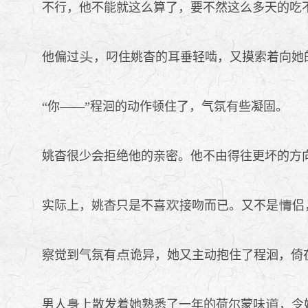
不行，他不能就这么算了，要不然这么多天的吃
他偏过
，叼住姚杳的耳垂轻啮，又摸索着向她
“你——”程洄的动作顿住了，气氛有些凝固。
姚杳很少会拒绝他的亲密。他不由得往更坏的方
实际上，姚杳只是不喜
接吻而已。又不是
侣
察觉到气氛有
诡异，她又主动抱住了程洄，倚
男人
上散发着她熟悉了一年的荷尔蒙味
，令