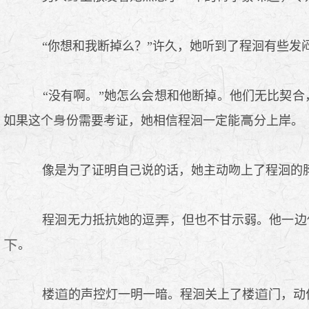
“你想和我断掉么？”许久，她听到了程洄有些发
“没有啊。”她怎么会想和他断掉。他们无比契合
如果这个
份需要考证，她相信程洄一定能
分上岸。
像是为了证明自己说的话，她主动吻上了程洄的
程洄无力抵抗她的逗
，但也不甘示弱。他一边
。
楼
的声控灯一明一暗。程洄关上了楼
门，动