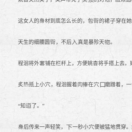
这女人的
材到底怎么
的，包
的裙
穿在她
天生的细腰圆
，不后
真是暴殄天
。
程洄将外
铺在栏杆上，方便姚杳将手搭上去。
炙
抵上小
，程洄握着
在
磨蹭着，一
“知
了。”
后传来一声轻笑，
一秒小
便被猛地贯穿。