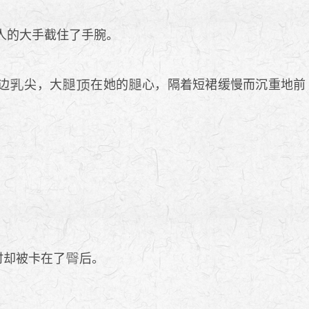
人的大手截住了手腕。
边
尖，大
在她的
心，隔着短裙缓慢而沉重地前
时却被卡在了
后。
。