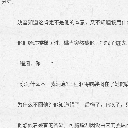
分寸。
姚杳知
这肯定不是他的本意，又不知
该用什
他们经过楼梯间时，姚杳突然被他一把拽了
去
“程洄，你……”
“你为什么不回我消息？”程洄将脑袋搁在了她的
为什么不回他？他知
错了，后悔了，
疚了，
他静候着姚杳的答复，可
膛却因没由来的委屈