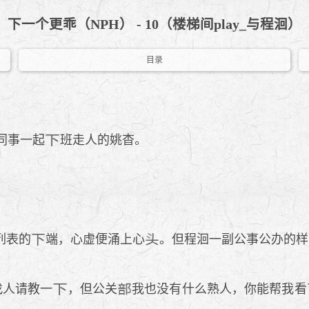
下一个更乖（NPH） - 10（楼梯间play_与程洄）
目录
同事一起
班走人的姚杳。
列表的
端，心虚便涌上心
。但程洄一副公事公办的样
找人请教一
，但公关
我也没有什么熟人，你能帮我看