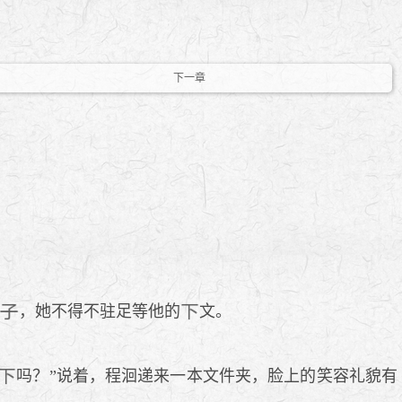
下一章
，她不得不驻足等他的
文。
吗？”说着，程洄递来一本文件夹，脸上的笑容礼貌有