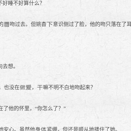
不好睡不好算什么？
的
吻过去。但姚杳
意识侧过了脸，他的吻只落在了
向去想。
，也没在
，
嘛不明不白地吻起来？
在了他的怀里，“你怎么了？”
她安心。虽然他
绷，但还是顺从地搂住了她。