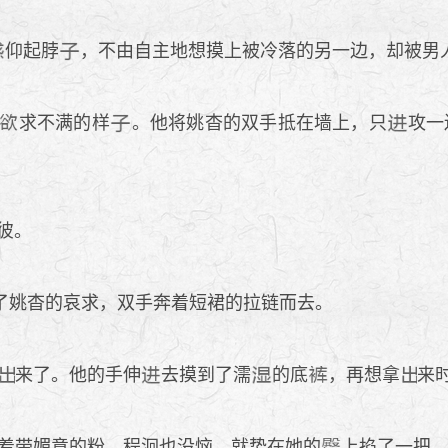
仰起脖
，不由自主地想摸上被冷落的另一边，却被男
求不满的样
。他将姚杳的双手抵在墙上，只
攻一
彼。
姚杳的哀求，双手奔着短裙的拉链而去。
来了。他的手伸
去摸到了濡
的底
，再想拿
来
着带媚意的粉。程洄也没恼，就势在她的
上掐了一把