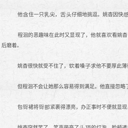
他
住一只
尖，
仔细地挑逗。姚杳因快
程洄的恶趣味在此时又显现了，他就喜
看姚杳
后磨着。
姚杳很快就受不住了，
着嗓
求他不要厚此薄
但程洄不会让她那么容易得到满足。他直接忽略了
包
裙将
裹得漂亮，办正事时不便就显现
姚杳突然笑了，笑声带亮了
的灯泡，脸颊透