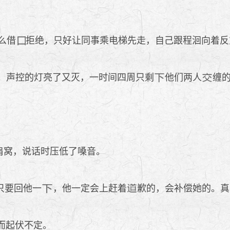
么借
拒绝，只好让同事乘电梯先走，自己跟程洄向着反
。声控的灯亮了又灭，一时间四周只剩
他们两人
缠
肩窝，说话时压低了嗓音。
只要回他一
，他一定会上赶着
歉的，会补偿她的。真
而起伏不定。