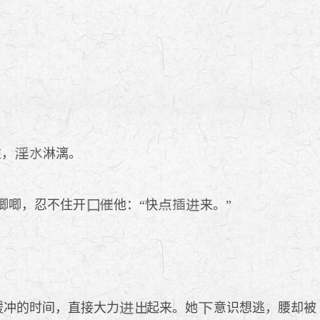
。
住，
淋漓。
唧唧，忍不住开
他：“快
来。”
缓冲的时间，直接大力
起来。她
意识想逃，腰却被