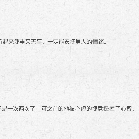
，听起来郑重又无辜，一定能安抚男人的
绪。
？
不是一次两次了，可之前的他被心虚的愧意
控了心智，