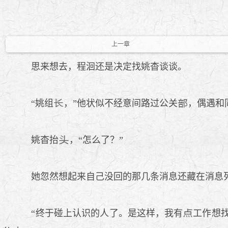
上一章
思来想去，程洄还是决定找姚杳谈谈。
“姚组
，”他状似不经意间路过公关
，偶遇和
姚杳抬
，“怎么了？”
她忽然想起来自己没回的那几条消息还藏在消息
“终于碰上认识的人了。是这样，我有
工作想