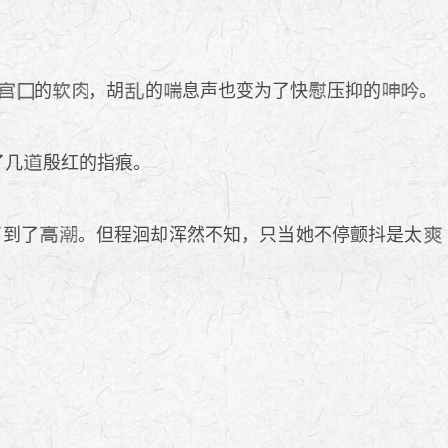
的
，胡
的
息声也变为了快
压抑的
。
了几
殷红的指痕。
到了
。但程洄却浑然不知，只当她不停颤抖是太
。