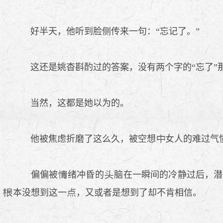
好半天，他听到脸侧传来一句：“忘记了。”
这还是姚杳斟酌过的答案，没有两个字的“忘了”
当然，这都是她以为的。
他被焦虑折磨了这么久，被空想
女人的难过气
偏偏被
绪冲昏的
脑在一瞬间的冷静过后，潜
本没想到这一
，又或者是想到了却不肯相信。