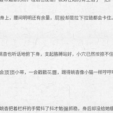
上，腰间明明还有余量，
却是拉
拉链都会卡住
姚杳也听话地俯
，支起胳膊站好，小
已然
捺不
会
小
，一会戳戳
，蹭得姚杳像小猫一样哼哼
姚杳把着栏杆的手臂抖了抖才勉
抓稳，
后却没给她