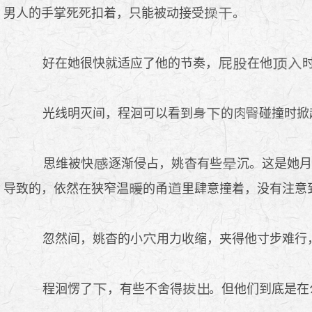
男人的手掌死死扣着，只能被动接受
。
好在她很快就适应了他的节奏，
在他
光线明灭间，程洄可以看到
的
碰撞时掀
思维被快
逐渐侵占，姚杳有些
沉。这是她
导致的，依然在狭窄温
的甬
里肆意撞着，没有注意
忽然间，姚杳的小
用力收缩，夹得他寸步难行
程洄愣了
，有些不舍得
。但他们到底是在