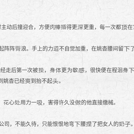
时主动后撞迎合，方便
得更
更重，每一次都
在
起阵阵
浪。手上的力
不自觉加重，在姚杳腰间留
月经走后第一次被
，
更为
，很快便在程洄
到姚杳已经
到抬不起
。
，
心
用力一
，害得许久没
的他直接缴械。
公司，不能久待，只能恨恨地弯
腰
了把女人的