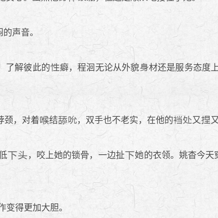
闷的声音。
，了解彼此的
癖，程洄无论从外貌
材还是服务态度
脖颈，对着
结
，双手也不老实，在他的
又
低
，咬上她的锁骨，一边扯
她的衣领。姚杳今天
作变得更加大胆。