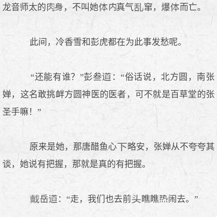
龙音师太的
，不叫她
真气
窜，爆
而亡。
此间，冷香雪和彭虎都在为此事发愁呢。
“还能有谁？”彭叁
：“俗话说，北方圆，南张
婵，这名敢挑衅方圆神医的医者，可不就是百草堂的张
圣手嘛！”
原来是她，那唐醋鱼心
略安，张婵从不夸夸其
谈，她说有把握，那就是真的有把握。
岳
：“走，我们也去前
瞧瞧
闹去。”