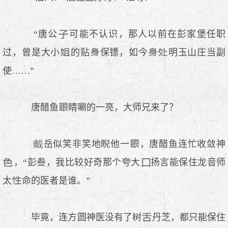
“唐公
可能不认识，那人以前在彭家堡任职
过，曾是大小
的贴
保镖，如今
明玉山庄当副
使……”
唐醋鱼
睛唰的一亮，大师兄来了？
岳似笑非笑地睨他一
，唐醋鱼连忙收敛神
，“彭叁，我比较好奇那个夸大
扬言能保住龙音师
太
命的医者是谁。”
毕竟，连方圆神医没有了树
丹芝，都只能保住