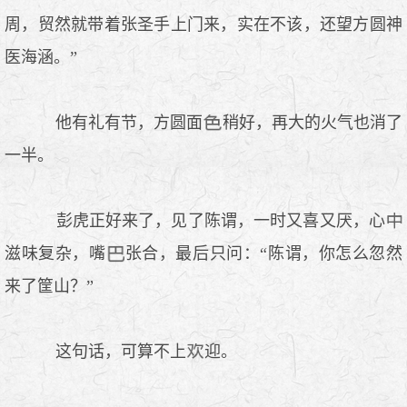
周，贸然就带着张圣手上门来，实在不该，还望方圆神
医海涵。”
他有礼有节，方圆面
稍好，再大的火气也消了
一半。
彭虎正好来了，见了陈谓，一时又喜又厌，心
滋味复杂，嘴
张合，最后只问：“陈谓，你怎么忽然
来了筐山？”
这句话，可算不上
迎。