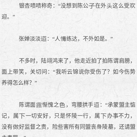
银杏啧啧称奇：“没想到陈公
在外
这么受
迎。”
张婵淡淡
：“人
练达，不外如是。”
不多时，陆翊鸿来了，他走近拍了拍陈谓肩膀，
面上带笑，关切问：“我听云锦说你受伤了？如今伤势
养得怎么样？”
陈谓面
惭愧之
，弯腰拱手
：“承蒙盟主惦
记，属
一切安好，只是怀陵一行，属
办事不力，
没有
好监督之责，险些害所有同盟丧
陵墓，还请盟