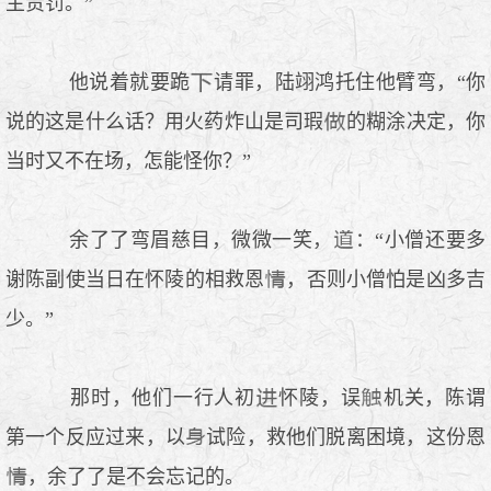
主责罚。”
他说着就要跪
请罪，陆翊鸿托住他臂弯，“你
说的这是什么话？用火药炸山是司瑕
的糊涂决定，你
当时又不在场，怎能怪你？”
余了了弯眉慈目，微微一笑，
：“小僧还要多
谢陈副使当日在怀陵的相救恩
，否则小僧怕是凶多吉
少。”
那时，他们一行人初
怀陵，误
机关，陈谓
第一个反应过来，以
试险，救他们脱离困境，这份恩
，余了了是不会忘记的。