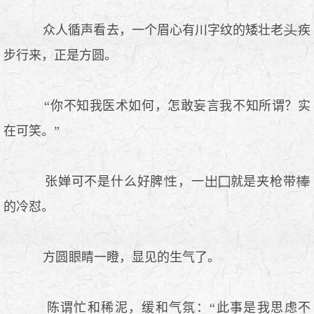
众人循声看去，一个眉心有川字纹的矮壮老
疾
步行来，正是方圆。
“你不知我医术如何，怎敢妄言我不知所谓？实
在可笑。”
张婵可不是什么好脾
，一
就是夹枪带
的冷怼。
方圆
睛一瞪，显见的生气了。
陈谓忙和稀泥，缓和气氛：“此事是我思虑不