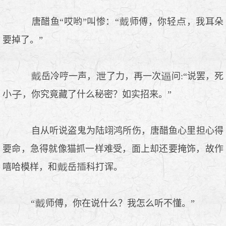
唐醋鱼“哎哟”叫惨：“
师傅，你轻
，我耳朵
要掉了。”
岳冷哼一声，
了力，再一次
问:“说罢，死
小
，你究竟藏了什么秘密？如实招来。”
自从听说盗鬼为陆翊鸿所伤，唐醋鱼心里担心得
要命，急得就像猫抓一样难受，面上却还要掩饰，故作
嘻哈模样，和
岳
科打诨。
“
师傅，你在说什么？我怎么听不懂。”