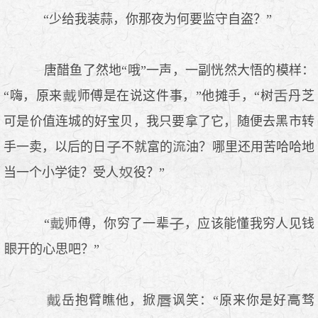
“少给我装蒜，你那夜为何要监守自盗？”
唐醋鱼了然地“哦”一声，一副恍然大悟的模样：
“嗨，原来
师傅是在说这件事，”他摊手，“树
丹芝
可是价值连城的好宝贝，我只要拿了它，随便去黑市转
手一卖，以后的日
不就富的
油？哪里还用苦哈哈地
当一个小学徒？受人
役？”
“
师傅，你穷了一辈
，应该能懂我穷人见钱
开的心思吧？”
岳抱臂瞧他，掀
讽笑：“原来你是好
骛