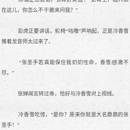
在这儿，你怎么不
脆来问我？”
彭虎正要讲话，
椅“咕噜”声响起，正是冷香雪
推着龙音师太过来了。
“张圣手若真能保住我
命，香雪
激不
尽。”
张婵闻言转过
，恰好与冷香雪对上视线。
冷香雪吃惊，“是你？原来你就是大名鼎鼎的张
圣手！”