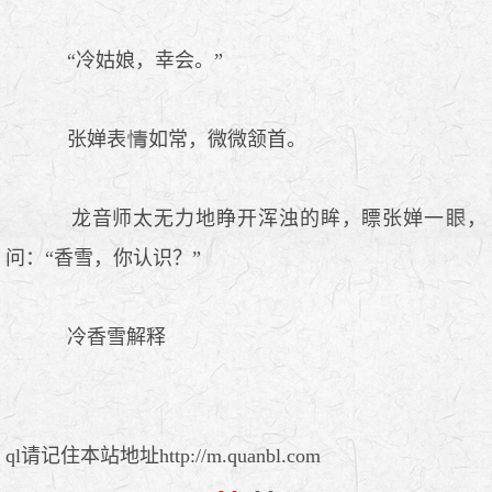
“冷姑娘，幸会。”
张婵表
如常，微微颔首。
龙音师太无力地睁开浑浊的眸，瞟张婵一
，
问：“香雪，你认识？”
冷香雪解释
ql请记住本站地址http://m.quanbl.com