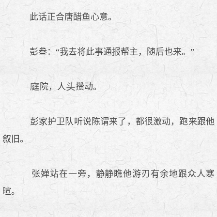
此话正合唐醋鱼心意。
彭叁：“我去将此事通报帮主，随后也来。”
院，人
攒动。
彭家护卫队听说陈谓来了，都很激动，跑来跟他
叙旧。
张婵站在一旁，静静瞧他游刃有余地跟众人寒
暄。