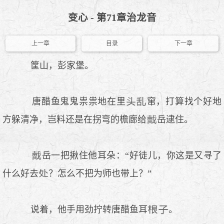
变心 - 第71章治龙音
上一章
目录
下一章
筐山，彭家堡。
唐醋鱼鬼鬼祟祟地在里
窜，打算找个好地
方躲清净，岂料还是在拐弯的檐廊给
岳逮住。
岳一把揪住他耳朵：“好徒儿，你这是又寻了
什么好去
？怎么不把为师也带上？”
说着，他手用劲拧转唐醋鱼耳
。