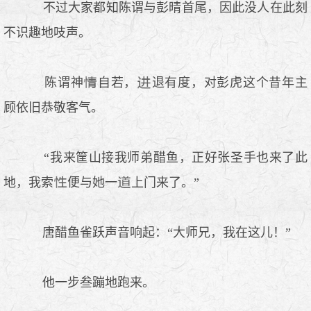
不过大家都知陈谓与彭晴首尾，因此没人在此刻
不识趣地吱声。
陈谓神
自若，
退有度，对彭虎这个昔年主
顾依旧恭敬客气。
“我来筐山接我师弟醋鱼，正好张圣手也来了此
地，我索
便与她一
上门来了。”
唐醋鱼雀跃声音响起：“大师兄，我在这儿！”
他一步叁蹦地跑来。