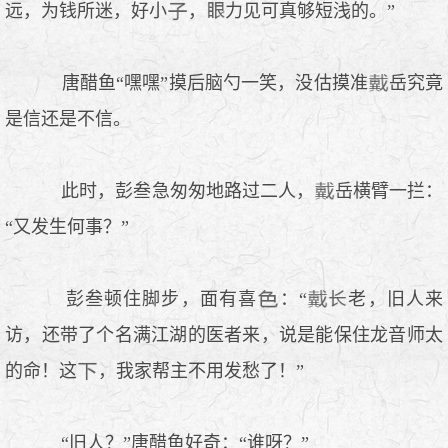
远，为钱所迷，好小
，
力见可真够短浅的。”
唐醋鱼“嘿嘿”摸后脑勺一笑，没估摸准
岳究竟
是信还是不信。
此时，彭叁急匆匆地路过二人，
岳横臂一拦：
“又发生何事？”
彭叁顿住脚步，面有喜
：“
老，旧人来
访，还带了个名满江湖的医者来，说是能保住龙音师太
的命！这
，我家帮主不用发愁了！”
“旧人？”唐醋鱼好奇：“谁呀？”