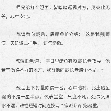
师兄弟打个照面，皆暗暗巡视对方，见彼此无
恙，心
安定。
陈谓看向
岳，唐醋鱼忙介绍：“这是我
师
傅，天玑派二把手。”语气骄傲。
陈谓正
：“平日里醋鱼有赖
老教导，他
若有
得不好的地方，我替他向
老赔个不是。”
岳上
打量陈谓一番，心
暗衬，比唐醋鱼
的不是一星半
，仪表堂堂，气度不凡，
事又滴
不漏，难怪短短时间连换两个宗派都
受
重。