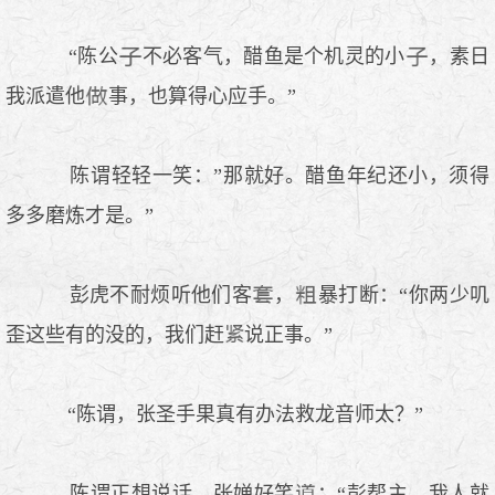
“陈公
不必客气，醋鱼是个机灵的小
，素日
我派遣他
事，也算得心应手。”
陈谓轻轻一笑：”那就好。醋鱼年纪还小，须得
多多磨炼才是。”
彭虎不耐烦听他们客
，
暴打断：“你两少叽
歪这些有的没的，我们赶
说正事。”
“陈谓，张圣手果真有办法救龙音师太？”
陈谓正想说话，张婵好笑
：“彭帮主，我人就