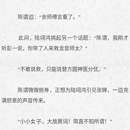
陈谓
：“余师傅言重了。”
此间，陆翊鸿挑起另一个话题：“陈谓，我刚才
听彭一说，你带了人来救龙音师太？”
“不敢说救，只能说替方圆神医分忧。”
陈谓微微侧
，正想为陆翊鸿引见张婵，一
充
满怒意的声音传来。
“小小女
，大放厥词！简直不知所谓！”