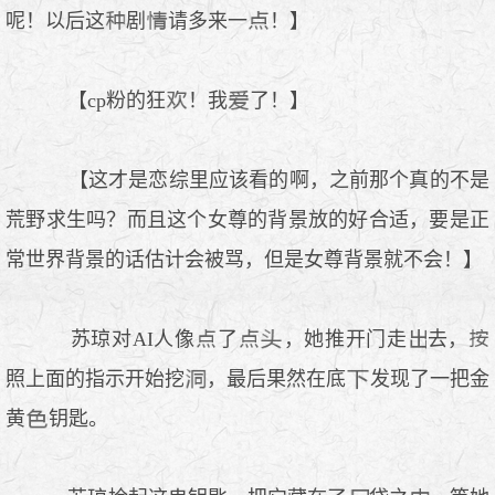
呢！以后这
剧
请多来一
！】
【cp粉的狂
！我
了！】
【这才是恋综里应该看的啊，之前那个真的不是
荒野求生吗？而且这个女尊的背景放的好合适，要是正
常世界背景的话估计会被骂，但是女尊背景就不会！】
苏琼对AI人像
了
，她推开门走
去，
照上面的指示开始挖
，最后果然在底
发现了一把金
黄
钥匙。