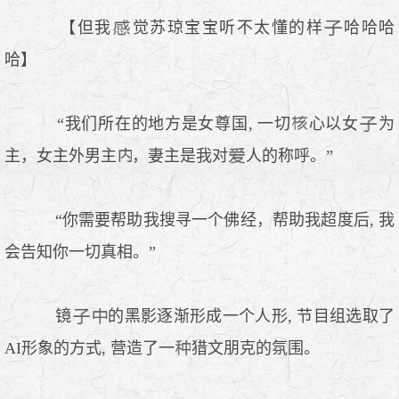
【但我
觉苏琼宝宝听不太懂的样
哈哈哈
哈】
“我们所在的地方是女尊国, 一切
心以女
为
主，女主外男主
，妻主是我对
人的称呼。”
“你需要帮助我搜寻一个佛经，帮助我超度后, 我
会告知你一切真相。”
镜
的黑影逐渐形成一个人形, 节目组选取了
AI形象的方式, 营造了一
猎文朋克的氛围。