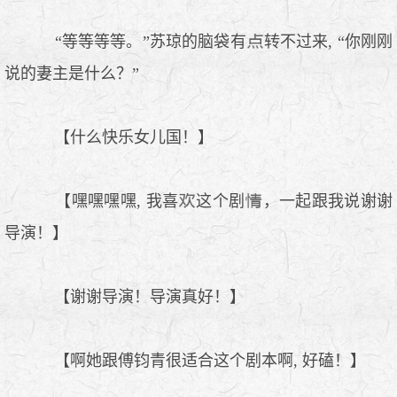
“等等等等。”苏琼的脑袋有
转不过来, “你刚刚
说的妻主是什么？”
【什么快乐女儿国！】
【嘿嘿嘿嘿, 我喜
这个剧
，一起跟我说谢谢
导演！】
【谢谢导演！导演真好！】
【啊她跟傅钧青很适合这个剧本啊, 好磕！】