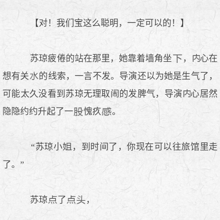
【对！我们宝这么聪明，一定可以的！】
苏琼疲倦的站在那里，她靠着墙角坐
，
心在
想有关
的线索，一言不发。导演还以为她是生气了，
可能太久没看到苏琼无理取闹的发脾气，导演
心居然
隐隐约约升起了一
愧疚
。
“苏琼小
，到时间了，你现在可以往旅馆里走
了。”
苏琼
了
，