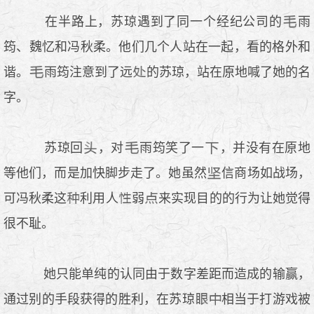
在半路上，苏琼遇到了同一个经纪公司的
雨
筠、魏忆和冯秋柔。他们几个人站在一起，看的格外和
谐。
雨筠注意到了远
的苏琼，站在原地喊了她的名
字。
苏琼回
，对
雨筠笑了一
，并没有在原地
等他们，而是加快脚步走了。她虽然
信商场如战场，
可冯秋柔这
利用人
弱
来实现目的的行为让她觉得
很不耻。
她只能单纯的认同由于数字差距而造成的输赢，
通过别的手段获得的胜利，在苏琼
相当于打游戏被