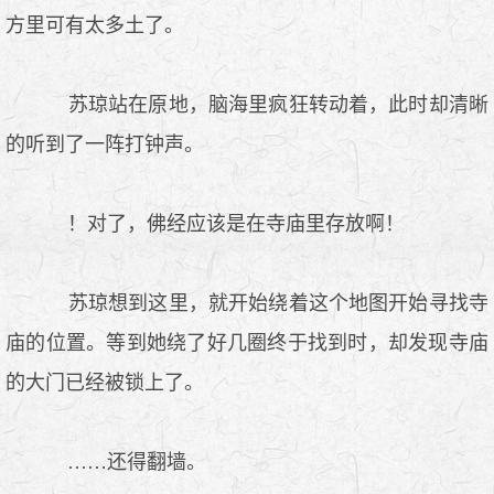
方里可有太多土了。
苏琼站在原地，脑海里疯狂转动着，此时却清晰
的听到了一阵打钟声。
！对了，佛经应该是在寺庙里存放啊！
苏琼想到这里，就开始绕着这个地图开始寻找寺
庙的位置。等到她绕了好几圈终于找到时，却发现寺庙
的大门已经被锁上了。
……还得翻墙。