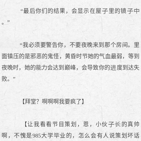
“最后你们的结果，会显示在屋
里的镜
。”
“我必须要警告你，不要夜晚来到那个房间。里
面镇压的是邪恶的鬼怪，黄昏时节她的气血最弱，等到
夜晚时，她的能力会达到巅峰，会导致你的
度到达失
败。”
【拜堂？啊啊啊我要疯了】
【让我看看节目策划，恩，小伙
的真帅
啊，不愧是985大学毕业的，怎么会有人说策划坏话