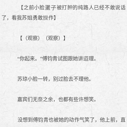
【之前小脸
被打
的纯路人已经不敢说话
了，看我苏
勇敢
作】
【（观察）（观察）】
“你起来。”傅钧青试图跟她讲
理。
苏琼小脸一转，别过脸去不理他。
嘉宾们无奈之余，也都有些许想笑。
没想到傅钧青也被她的动作气笑了，他上前，直