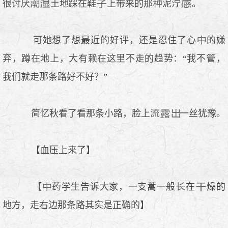
很讨厌
土地踩在鞋
上带来的那
泥泞
。
可她想了想最近的好评，还是忍住了心
的嫌
弃，蹲在地上，大有赖在这里不走的趋势：“我不
，
我们就走那条路好不好？”
简忆秋看了看那条小路，脸上
一丝犹豫。
【血压上来了】
【
药学生告诉大家，一支蒿一般
在
燥的
地方，走右边那条路其实是正确的】