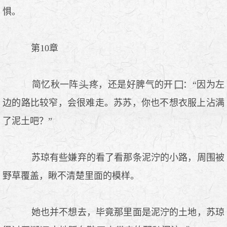
惧。
第10章
简忆秋一阵
疼，还是好脾气的开
：“因为左
边的路比较窄，会很难走。苏苏，你也不想衣服上沾满
了泥土吧？”
苏琼有些嫌弃的看了看那条泥泞的小路，周围被
野草覆盖，瞅不清楚里面的模样。
她也并不想去，毕竟那里面是泥泞的土地，苏琼